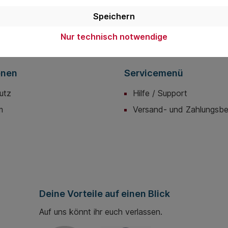
Adresse*
die
Datenschutzbestimmungen
zur Kenntnis genommen und die
AGB
Speichern
nen einverstanden.
Nur technisch notwendige
onen
Servicemenü
utz
Hilfe / Support
m
Versand- und Zahlungsb
Deine Vorteile auf einen Blick
Auf uns könnt ihr euch verlassen.