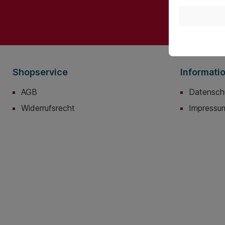
Ich habe 
bin mit ih
Shopservice
Informati
AGB
Datensch
Widerrufsrecht
Impressu