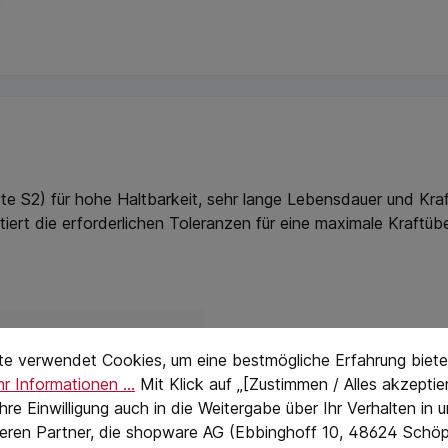
e S2) für hohe Haltbarkeit, sehr lange Lebensdauer und Kra
ert die erforderlichen Toleranzen für eine maximale Kraftüb
stellungen
eTextPage
ger Phillips
te verwendet Cookies, um eine bestmögliche Erfahrung biete
r Informationen ...
Mit Klick auf „[Zustimmen / Alles akzeptier
 Ihre Einwilligung auch in die Weitergabe über Ihr Verhalten in
eren Partner, die shopware AG (Ebbinghoff 10, 48624 Schöp