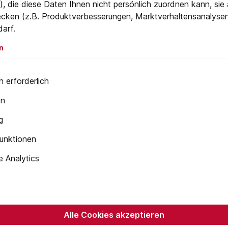
, die diese Daten Ihnen nicht persönlich zuordnen kann, sie
cken (z.B. Produktverbesserungen, Marktverhaltensanalyse
darf.
n
 1/4″
 erforderlich
en
g
unktionen
Newsletter
 Analytics
 Sie jetzt einfach unseren regelmäßig erscheinenden Newslet
ets unter den Ersten sein, über neue Produkte und Angebote 
werden.
Alle Cookies akzeptieren
E-
Mail-