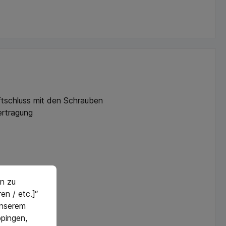
ftschluss mit den Schrauben
ertragung
n zu
en / etc.]“
 unserem
pingen,