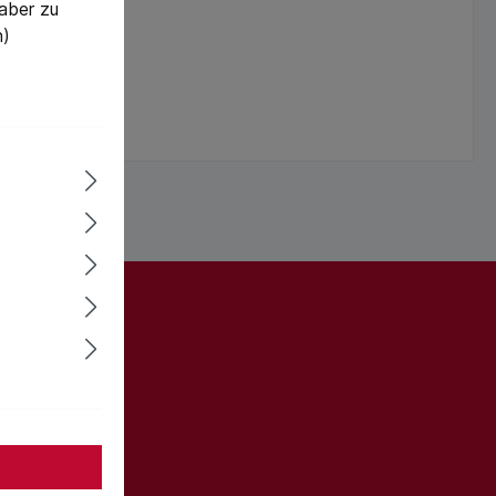
 aber zu
n)
ter und Sie
informiert