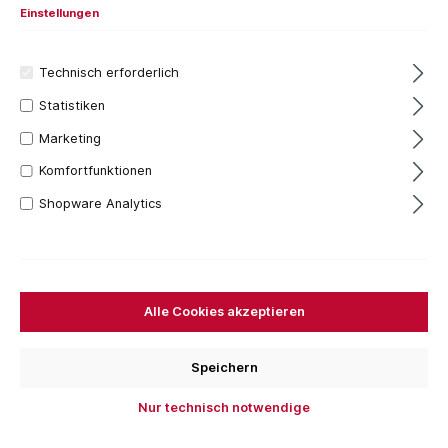
Einstellungen
Technisch erforderlich
Statistiken
Marketing
Komfortfunktionen
1 Stück
Shopware Analytics
60,69 €*
Inhalt:
1 Stück
Preise inkl. MwSt. zzgl. Versandkosten
Sofort verfügbar, Lieferzeit: 1-3 Tage
Alle Cookies akzeptieren
Bestellen Sie für weitere
250,00 €
und Sie erhalten
Ihre Bestellung versandkostenfrei.
Speichern
Stück
Nur technisch notwendige
In den Warenkorb