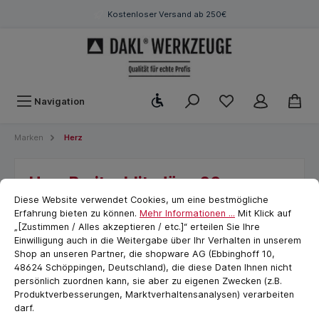
Kostenloser Versand ab 250€
Werkzeugleiste anzeigen
Navigation
Marken
Herz
Herz Breitschlitzdüse 20mm,
Cookie-Voreinstellungen
cookie.messageTextPage
gerade, 120° gekröpft
Diese Website verwendet Cookies, um eine bestmögliche
Erfahrung bieten zu können.
Mehr Informationen ...
Mit Klick auf
HERZ
„[Zustimmen / Alles akzeptieren / etc.]“ erteilen Sie Ihre
Einwilligung auch in die Weitergabe über Ihr Verhalten in unserem
Shop an unseren Partner, die shopware AG (Ebbinghoff 10,
48624 Schöppingen, Deutschland), die diese Daten Ihnen nicht
persönlich zuordnen kann, sie aber zu eigenen Zwecken (z.B.
Produktverbesserungen, Marktverhaltensanalysen) verarbeiten
darf.