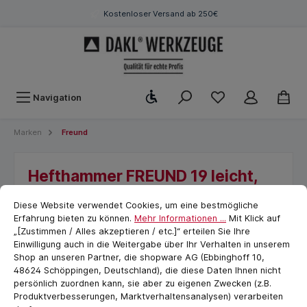
Kostenloser Versand ab 250€
Werkzeugleiste anzeigen
Navigation
Marken
Freund
Hefthammer FREUND 19 leicht,
Cookie-Voreinstellungen
280 mm, Dachdecker, Freund
cookie.messageTextPage
Diese Website verwendet Cookies, um eine bestmögliche
Erfahrung bieten zu können.
Mehr Informationen ...
Mit Klick auf
„[Zustimmen / Alles akzeptieren / etc.]“ erteilen Sie Ihre
Einwilligung auch in die Weitergabe über Ihr Verhalten in unserem
Shop an unseren Partner, die shopware AG (Ebbinghoff 10,
48624 Schöppingen, Deutschland), die diese Daten Ihnen nicht
persönlich zuordnen kann, sie aber zu eigenen Zwecken (z.B.
Produktverbesserungen, Marktverhaltensanalysen) verarbeiten