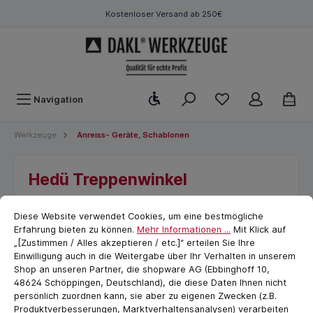
Kostenloser Versand ab 250€
Werkzeugleiste anzeigen
Navigation
Werkzeuge
Anreiss- Geräte, Schablonen
Hedü Treppenwinkel
Cookie-Voreinstellungen
cookie.messageTextPage
Diese Website verwendet Cookies, um eine bestmögliche
Erfahrung bieten zu können.
Mehr Informationen ...
Mit Klick auf
„[Zustimmen / Alles akzeptieren / etc.]“ erteilen Sie Ihre
Einwilligung auch in die Weitergabe über Ihr Verhalten in unserem
Shop an unseren Partner, die shopware AG (Ebbinghoff 10,
48624 Schöppingen, Deutschland), die diese Daten Ihnen nicht
persönlich zuordnen kann, sie aber zu eigenen Zwecken (z.B.
Produktverbesserungen, Marktverhaltensanalysen) verarbeiten