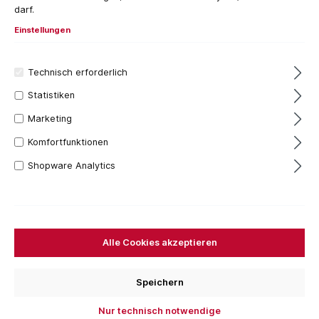
darf.
Einstellungen
Technisch erforderlich
Statistiken
Marketing
19,61 €*
Komfortfunktionen
Inhalt:
1 Stück
Shopware Analytics
Preise inkl. MwSt. zzgl. Versandkosten
Versandfertig in 7 Tagen, Lieferzeit 1-3 Tage
Ausführung
Alle Cookies akzeptieren
Ergänzungspackung 3 + 3
Grundpackung 5 + 6
Grundpackung 7 + 8
Schloss für Treppenwinkel
Speichern
Treppenwinkel
Nur technisch notwendige