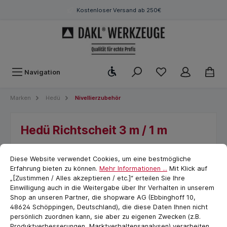
Kostenloser Versand ab 250€
Werkzeugleiste anzeigen
Navigation
Marken
Hedü
Nivellierzubehör
Hedü Richtscheit 3 m / 1 m
Cookie-Voreinstellungen
cookie.messageTextPage
Diese Website verwendet Cookies, um eine bestmögliche
Erfahrung bieten zu können.
Mehr Informationen ...
Mit Klick auf
„[Zustimmen / Alles akzeptieren / etc.]“ erteilen Sie Ihre
Einwilligung auch in die Weitergabe über Ihr Verhalten in unserem
Shop an unseren Partner, die shopware AG (Ebbinghoff 10,
48624 Schöppingen, Deutschland), die diese Daten Ihnen nicht
persönlich zuordnen kann, sie aber zu eigenen Zwecken (z.B.
Produktverbesserungen, Marktverhaltensanalysen) verarbeiten