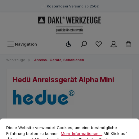
Kostenloser Versand ab 250€
Werkzeugleiste anzeigen
Navigation
Werkzeuge
Anreiss- Geräte, Schablonen
Hedü Anreissgerät Alpha Mini
Cookie-Voreinstellungen
cookie.messageTextPage
Diese Website verwendet Cookies, um eine bestmögliche
Erfahrung bieten zu können.
Mehr Informationen ...
Mit Klick auf