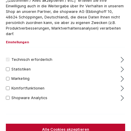
„[Zustimmen / Alles akzeptieren / etc.]“ erteilen Sie Ihre
Einwilligung auch in die Weitergabe über Ihr Verhalten in unserem
Shop an unseren Partner, die shopware AG (Ebbinghoff 10,
48624 Schöppingen, Deutschland), die diese Daten Ihnen nicht
persönlich zuordnen kann, sie aber zu eigenen Zwecken (z.B.
Produktverbesserungen, Marktverhaltensanalysen) verarbeiten
darf.
Einstellungen
7 Stück
Technisch erforderlich
49,39 €*
Statistiken
Inhalt:
1 Stück
Marketing
Preise inkl. MwSt. zzgl. Versandkosten
Komfortfunktionen
Sofort verfügbar, Lieferzeit: 1-3 Tage
Shopware Analytics
Ausführung
Alpha Classic
Alpha Classic mit Inch-Skalierung
Alpha Gelb
Alpha Maxi
Alpha Mikro
Alle Cookies akzeptieren