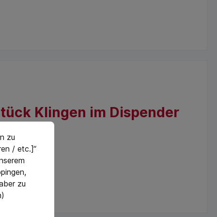
Stück Klingen im Dispender
n zu
en / etc.]“
 unserem
pingen,
 aber zu
n)