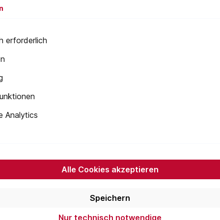
n
 erforderlich
en
Newsletter
g
 Sie jetzt einfach unseren regelmäßig erscheinenden Newslet
unktionen
ets unter den Ersten sein, über neue Produkte und Angebote 
werden.
 Analytics
E-
Mail-
Adresse*
die
Datenschutzbestimmungen
zur Kenntnis genommen und die
AGB
nen einverstanden.
Alle Cookies akzeptieren
Speichern
onen
Servicemenü
Nur technisch notwendige