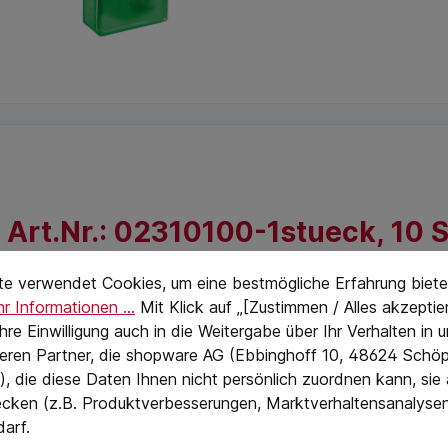
 Art.Nr.: 02310100-1stueck, 10 
stellungen
eTextPage
rke Qualität, 10 Stück im Dispenser
te verwendet Cookies, um eine bestmögliche Erfahrung biete
r Informationen ...
Mit Klick auf „[Zustimmen / Alles akzeptier
 Ihre Einwilligung auch in die Weitergabe über Ihr Verhalten in
eren Partner, die shopware AG (Ebbinghoff 10, 48624 Schöp
, die diese Daten Ihnen nicht persönlich zuordnen kann, sie
cken (z.B. Produktverbesserungen, Marktverhaltensanalyse
darf.