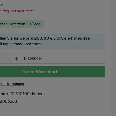
der
St. zzgl. Versandkosten
bar, Lieferzeit: 1-3 Tage
llen Sie für weitere
250,00 €
und Sie erhalten Ihre
llung versandkostenfrei.
Dispender
In den Warenkorb
ttel hinzufügen
mmer:
02310100-1stueck
18006263