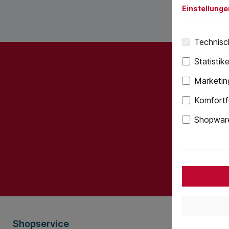
Einstellunge
Technisch
Statistik
Marketin
Abonnieren
Komfortf
werden st
Shopware
Ich habe 
bin mit ih
Shopservice
Informati