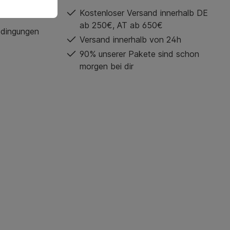
Kostenloser Versand innerhalb DE
ab 250€, AT ab 650€
edingungen
Versand innerhalb von 24h
90% unserer Pakete sind schon
morgen bei dir