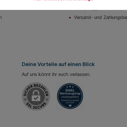
utz
Hilfe / Support
m
Versand- und Zahlungsb
Deine Vorteile auf einen Blick
Auf uns könnt ihr euch verlassen.