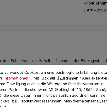
Produktnu
EAN:
42502
rotec Schnellwechsel-Bithalter. Nachdem der Bit eingesteckt w
stellungen
eTextPage
te verwendet Cookies, um eine bestmögliche Erfahrung biete
r Informationen ...
Mit Klick auf „[Zustimmen / Alles akzeptier
ters erfolgen. Der Bit wird mit einem Handgriff gewechselt.
 Ihre Einwilligung auch in die Weitergabe über Ihr Verhalten in
eren Partner, die shopware AG (Ebbinghoff 10, 48624 Schöp
, die diese Daten Ihnen nicht persönlich zuordnen kann, sie
cken (z.B. Produktverbesserungen, Marktverhaltensanalyse
darf.