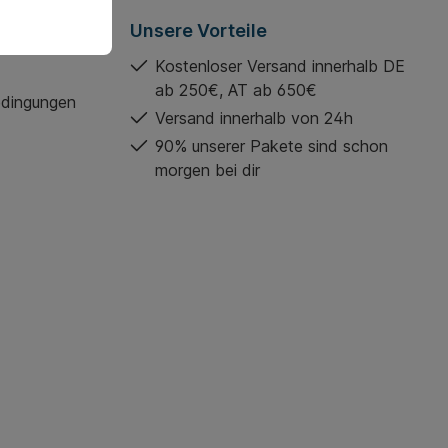
Unsere Vorteile
Kostenloser Versand innerhalb DE
ab 250€, AT ab 650€
edingungen
Versand innerhalb von 24h
90% unserer Pakete sind schon
morgen bei dir