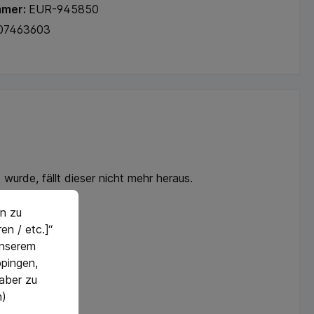
mmer:
EUR-945850
07463603
urde, fällt dieser nicht mehr heraus.
n zu
en / etc.]“
 unserem
pingen,
 aber zu
n)