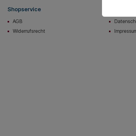
Shopservice
Informati
AGB
Datensch
Widerrufsrecht
Impressu