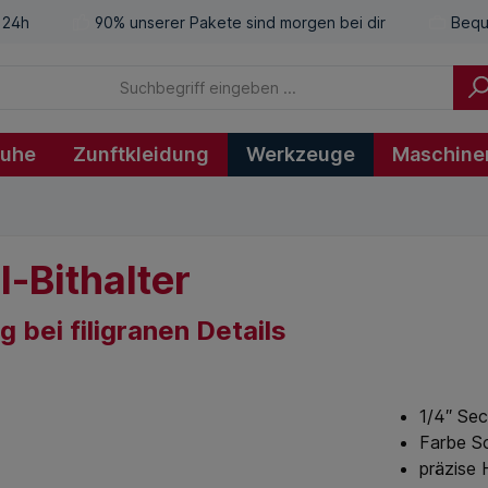
 24h
90% unserer Pakete sind morgen bei dir
Bequ
huhe
Zunftkleidung
Werkzeuge
Maschine
-Bithalter
 bei filigranen Details
1/4″ Se
Farbe S
präzise 