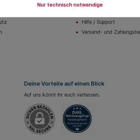
Nur technisch notwendige
onen
Servicemenü
utz
Hilfe / Support
m
Versand- und Zahlungsb
Deine Vorteile auf einen Blick
Auf uns könnt ihr euch verlassen.