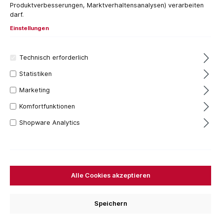
Produktverbesserungen, Marktverhaltensanalysen) verarbeiten
darf.
Einstellungen
Technisch erforderlich
Statistiken
Marketing
Komfortfunktionen
Shopware Analytics
feuerverzinkter Baustahl S235JR als Material
Farbe Silber
Alle Cookies akzeptieren
Drucktragfähigkeit: 44.9 kN
für Nutzungsklassen 1 bis 3 geeignet
Varianten über Höhenjustierung auswählbar
Speichern
6 Stück