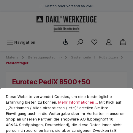
Kostenloser Versand ab 250€
Werkzeugleiste anzeigen
Navigation
Material
Befestigungstechnik
Systemteile
Fußstützen
Pfostenträger
Eurotec PediX B500+50
Cookie-Voreinstellungen
cookie.messageTextPage
Schneller einschrauben mit sicherem
Diese Website verwendet Cookies, um eine bestmögliche
Biss bei Wind und Wetter
Erfahrung bieten zu können.
Mehr Informationen ...
Mit Klick auf
„[Zustimmen / Alles akzeptieren / etc.]“ erteilen Sie Ihre
Einwilligung auch in die Weitergabe über Ihr Verhalten in unserem
Shop an unseren Partner, die shopware AG (Ebbinghoff 10,
48624 Schöppingen, Deutschland), die diese Daten Ihnen nicht
persönlich zuordnen kann, sie aber zu eigenen Zwecken (z.B.