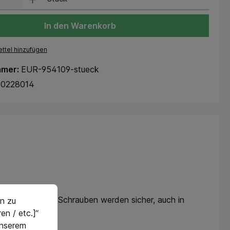
In den Warenkorb
ttel hinzufügen
mmer:
EUR-954109-stueck
40228014
 als auch lange Schrauben werden sicher, auch in
n zu
en / etc.]“
 unserem