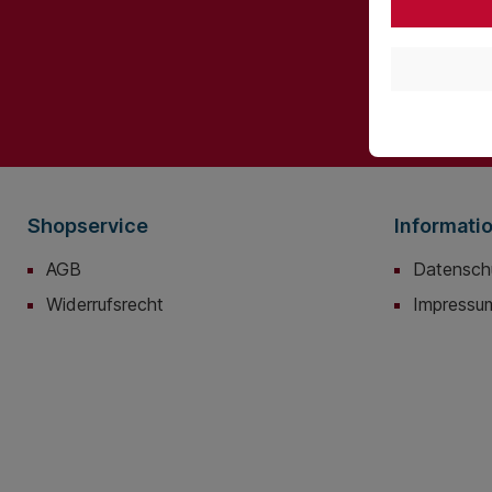
Ich habe 
bin mit ih
Shopservice
Informati
AGB
Datensch
Widerrufsrecht
Impressu