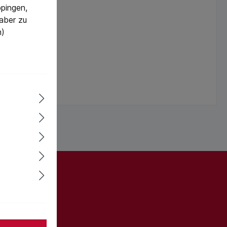
pingen,
 aber zu
n)
ter und Sie
informiert