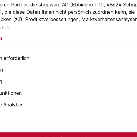
eren Partner, die shopware AG (Ebbinghoff 10, 48624 Schöp
, die diese Daten Ihnen nicht persönlich zuordnen kann, sie
cken (z.B. Produktverbesserungen, Marktverhaltensanalyse
darf.
rz
n
ugstahl S2
 erforderlich
en
g
unktionen
 Analytics
Newsletter
 Sie jetzt einfach unseren regelmäßig erscheinenden Newslet
ets unter den Ersten sein, über neue Produkte und Angebote 
werden.