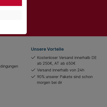
gelesen und
Unsere Vorteile
Kostenloser Versand innerhalb DE
ab 250€, AT ab 650€
edingungen
Versand innerhalb von 24h
90% unserer Pakete sind schon
morgen bei dir