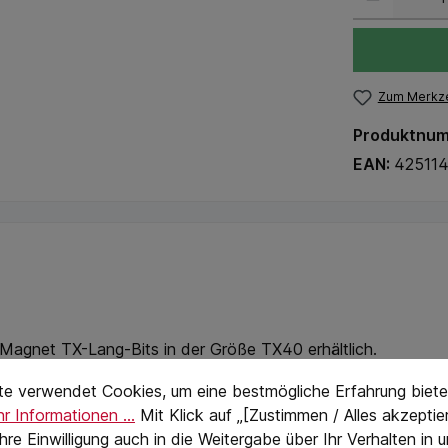
Zum Merkze
Produktnu
EAN:
42511
x Magnet TX-Lang-Bits in der Größe TX40 erhältlich.
stellungen
eTextPage
 verhindern das Herunterfallen von Schrauben. Sowohl kleine
te verwendet Cookies, um eine bestmögliche Erfahrung biete
r Informationen ...
Mit Klick auf „[Zustimmen / Alles akzeptier
 Ihre Einwilligung auch in die Weitergabe über Ihr Verhalten in