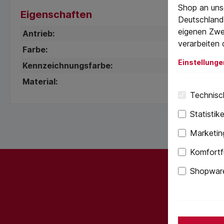
Shop an uns
Eigenschaften
Deutschland)
eigenen Zwe
Antrieb:
TX
verarbeiten 
Farbe:
Schwa
Einstellunge
Kennzeichnungsfarbe:
Grün
Material:
Werkze
Technisch
Statistik
Marketin
Komfortf
Shopware
Abonnieren
werden st