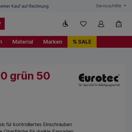
Service/Hilfe
emer Kauf auf Rechnung
Werkzeugleiste anzeigen
n
Material
Marken
% SALE
40 grün 50
eb für kontrolliertes Einschrauben
e Oberfläche für dunkle Fassaden