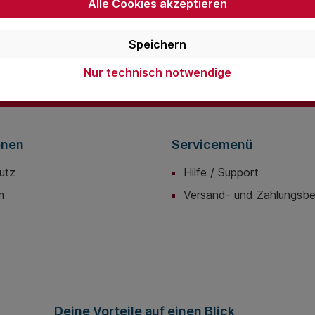
Alle Cookies akzeptieren
E-
Mail-
Speichern
Adresse*
die
Datenschutzbestimmungen
zur Kenntnis genommen und die
AGB
Nur technisch notwendige
nen einverstanden.
onen
Servicemenü
utz
Hilfe / Support
m
Versand- und Zahlungsb
Deine Vorteile auf einen Blick