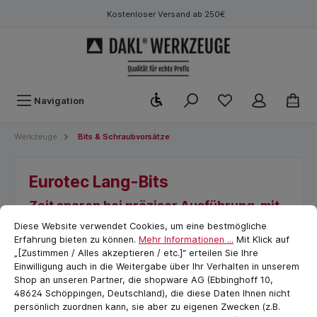
Kostenloser Versand ab 250€
Werkzeugleiste anzeigen
Navigation
Werkzeuge
Bits & Schraubvorsätze
Eurotec Lang-Bits
Zeit sparen bei präziser Ausführung, mit
Cookie-Voreinstellungen
cookie.messageTextPage
sauberem Finish
Diese Website verwendet Cookies, um eine bestmögliche
Erfahrung bieten zu können.
Mehr Informationen ...
Mit Klick auf
„[Zustimmen / Alles akzeptieren / etc.]“ erteilen Sie Ihre
Einwilligung auch in die Weitergabe über Ihr Verhalten in unserem
Shop an unseren Partner, die shopware AG (Ebbinghoff 10,
48624 Schöppingen, Deutschland), die diese Daten Ihnen nicht
persönlich zuordnen kann, sie aber zu eigenen Zwecken (z.B.