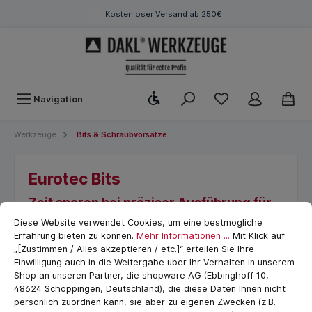
Kostenloser Versand ab 250€
Werkzeugleiste anzeigen
Navigation
Werkzeuge
Bits & Schraubvorsätze
Eurotec Bits
Zeit sparen bei präziser Ausführung für
Cookie-Voreinstellungen
cookie.messageTextPage
schnelle Nachrüstung
Diese Website verwendet Cookies, um eine bestmögliche
Erfahrung bieten zu können.
Mehr Informationen ...
Mit Klick auf
„[Zustimmen / Alles akzeptieren / etc.]“ erteilen Sie Ihre
Einwilligung auch in die Weitergabe über Ihr Verhalten in unserem
Shop an unseren Partner, die shopware AG (Ebbinghoff 10,
48624 Schöppingen, Deutschland), die diese Daten Ihnen nicht
persönlich zuordnen kann, sie aber zu eigenen Zwecken (z.B.