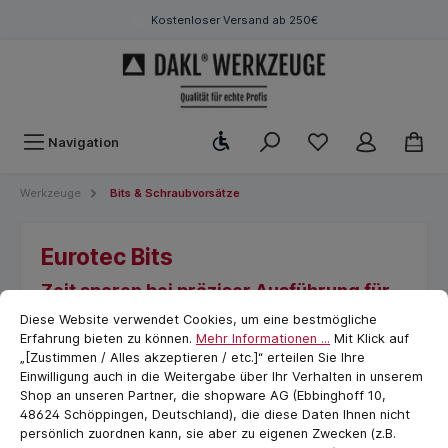
Kostenloser Versand ab 250€
Werkzeugleiste anzeigen
Navigation
Werkzeuge
Bits & Schraubvorsätze
Eurotec Bits
Zeit sparen bei präziser Ausführung für
Cookie-Voreinstellungen
cookie.messageTextPage
schnelle Nachrüstung
Diese Website verwendet Cookies, um eine bestmögliche
Erfahrung bieten zu können.
Mehr Informationen ...
Mit Klick auf
„[Zustimmen / Alles akzeptieren / etc.]“ erteilen Sie Ihre
Einwilligung auch in die Weitergabe über Ihr Verhalten in unserem
Shop an unseren Partner, die shopware AG (Ebbinghoff 10,
48624 Schöppingen, Deutschland), die diese Daten Ihnen nicht
persönlich zuordnen kann, sie aber zu eigenen Zwecken (z.B.