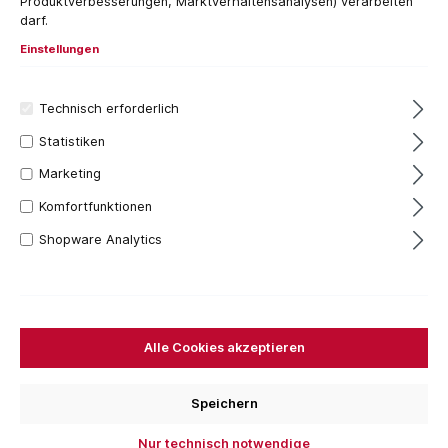
Produktverbesserungen, Marktverhaltensanalysen) verarbeiten
darf.
Einstellungen
Technisch erforderlich
Statistiken
Marketing
Komfortfunktionen
Shopware Analytics
Werkzeugstahl S2 als Material
Farbe Schwarz
Varianten über Kennzeichnungsfarbe auswählbar
für langlebige Terrassenunterkonstruktionen
20+ Stück
Alle Cookies akzeptieren
1,96 €*
Inhalt:
1 Stück
Speichern
Preise inkl. MwSt. zzgl. Versandkosten
Nur technisch notwendige
Sofort verfügbar, Lieferzeit: 1-3 Tage