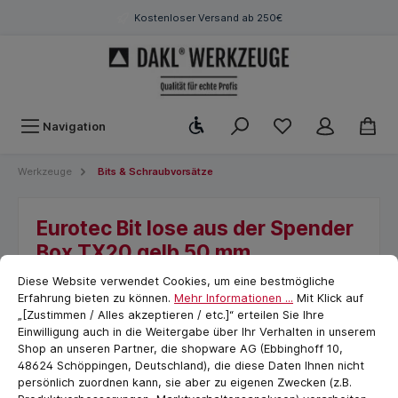
Kostenloser Versand ab 250€
Werkzeugleiste anzeigen
Navigation
Werkzeuge
Bits & Schraubvorsätze
Eurotec Bit lose aus der Spender
Box TX20 gelb 50 mm
Cookie-Voreinstellungen
cookie.messageTextPage
Montageabläufe spürbar beschleunigen
Diese Website verwendet Cookies, um eine bestmögliche
Erfahrung bieten zu können.
Mehr Informationen ...
Mit Klick auf
„[Zustimmen / Alles akzeptieren / etc.]“ erteilen Sie Ihre
Einwilligung auch in die Weitergabe über Ihr Verhalten in unserem
Shop an unseren Partner, die shopware AG (Ebbinghoff 10,
48624 Schöppingen, Deutschland), die diese Daten Ihnen nicht
persönlich zuordnen kann, sie aber zu eigenen Zwecken (z.B.