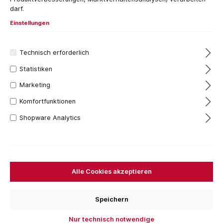
darf.
Einstellungen
Technisch erforderlich
Statistiken
Marketing
Komfortfunktionen
Shopware Analytics
Werkzeugstahl S2 als Material
Farbe Schwarz
Varianten über Kennzeichnungsfarbe auswählbar
für langlebige Terrassenunterkonstruktionen
Alle Cookies akzeptieren
152,03 €*
Inhalt:
100 Stück
(1,52 €* / 1 Stück)
Speichern
Preise inkl. MwSt. zzgl. Versandkosten
Versandfertig in 7 Tagen, Lieferzeit 1-3 Tage
Nur technisch notwendige