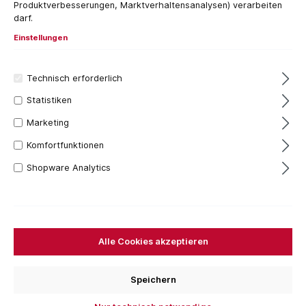
Produktverbesserungen, Marktverhaltensanalysen) verarbeiten
darf.
Einstellungen
Technisch erforderlich
Statistiken
Marketing
Komfortfunktionen
Shopware Analytics
S250GD als Material
Oberfläche Z275MAC
Farbe Zink
Materialstärke: 2 mm
Alle Cookies akzeptieren
Varianten über Höhe auswählbar
20+ Stück
Speichern
3,68 €*