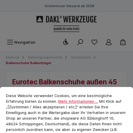
Kostenloser Versand ab 250€
Werkzeugleiste anzeigen
Navigation
Material
Befestigungstechnik
Systemteile
Balkenschuhe Balkenträger
Eurotec Balkenschuhe außen 45
mm x 108 mm x 2,0 mm
Cookie-Voreinstellungen
cookie.messageTextPage
Diese Website verwendet Cookies, um eine bestmögliche
Mehr Stabilität für tragende Bauteile, bei
Erfahrung bieten zu können.
Mehr Informationen ...
Mit Klick auf
Wind und Wetter
„[Zustimmen / Alles akzeptieren / etc.]“ erteilen Sie Ihre
Einwilligung auch in die Weitergabe über Ihr Verhalten in unserem
Shop an unseren Partner, die shopware AG (Ebbinghoff 10,
48624 Schöppingen, Deutschland), die diese Daten Ihnen nicht
persönlich zuordnen kann, sie aber zu eigenen Zwecken (z.B.