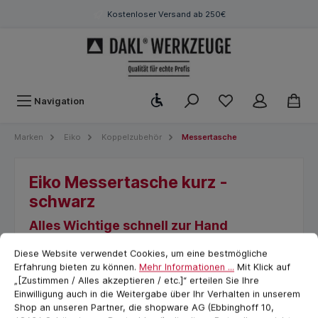
Kostenloser Versand ab 250€
Werkzeugleiste anzeigen
Navigation
Marken
Eiko
Koppelzubehör
Messertasche
Eiko Messertasche kurz -
schwarz
Alles Wichtige schnell zur Hand
Cookie-Voreinstellungen
cookie.messageTextPage
Diese Website verwendet Cookies, um eine bestmögliche
Erfahrung bieten zu können.
Mehr Informationen ...
Mit Klick auf
„[Zustimmen / Alles akzeptieren / etc.]“ erteilen Sie Ihre
Einwilligung auch in die Weitergabe über Ihr Verhalten in unserem
Shop an unseren Partner, die shopware AG (Ebbinghoff 10,