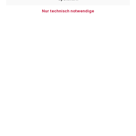
Sofort verfügbar, Lieferzeit: 1-3 Tage
Nur technisch notwendige
Bestellen Sie für weitere
250,00 €
und Sie erhalten
Ihre Bestellung versandkostenfrei.
Stück
In den Warenkorb
Zum Merkzettel hinzufügen
Produktnummer:
EIK-3210_40
EAN:
4033976900278
Beschreibung
Downloads