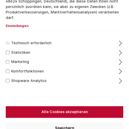
48624 Schöppingen, Deutschland), die diese Daten Ihnen nicht
persönlich zuordnen kann, sie aber zu eigenen Zwecken (z.B.
Produktverbesserungen, Marktverhaltensanalysen) verarbeiten
darf.
Einstellungen
Technisch erforderlich
Statistiken
Marketing
schwarzes Rindleder
Komfortfunktionen
2-3 mm starkes Leder
Shopware Analytics
65x205mm BxH
45mm Gürtelöffnung
ein Steckfach für offene oder geschlossene Messer
3 Stück
5,41 €*
Alle Cookies akzeptieren
Inhalt:
1 Stück
Preise inkl. MwSt. zzgl. Versandkosten
Speichern