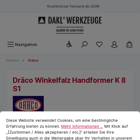
Kostenloser Versand ab 250€
Werkzeugleiste anzeigen
Navigation
Marken
Dräco
Dräco Winkelfalz Handformer K 8
S1
Cookie-Voreinstellungen
cookie.messageTextPage
Diese Website verwendet Cookies, um eine bestmögliche
Erfahrung bieten zu können.
Mehr Informationen ...
Mit Klick auf
„[Zustimmen / Alles akzeptieren / etc.]“ erteilen Sie Ihre
Einwilligung auch in die Weitergabe über Ihr Verhalten in unserem