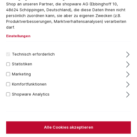
Shop an unseren Partner, die shopware AG (Ebbinghoff 10,
48624 Schöppingen, Deutschland), die diese Daten Ihnen nicht
persönlich zuordnen kann, sie aber zu eigenen Zwecken (z.B.
Produktverbesserungen, Marktverhaltensanalysen) verarbeiten
darf.
Einstellungen
Technisch erforderlich
Statistiken
404,60 €*
Marketing
Inhalt:
1 Stück
Preise inkl. MwSt. zzgl. Versandkosten
Komfortfunktionen
Shopware Analytics
Versandfertig in 30 Tagen, Lieferzeit 1-3 Tage
Für das aktuelle Produkt fallen keine Versandkosten
an.
Stück
Alle Cookies akzeptieren