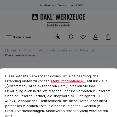
Kostenloser Versand ab 250€
Werkzeugleiste anzeigen
Navigation
Marken
Carat
Verbrauchsmaterialien
Fräsen
Fliesen und Naturstein
Cookie-Voreinstellungen
Diamant -Trockenfräser Fliesen
cookie.messageTextPage
Diese Website verwendet Cookies, um eine bestmögliche
Ø10 mm M14
Erfahrung bieten zu können.
Mehr Informationen ...
Mit Klick auf
„[Zustimmen / Alles akzeptieren / etc.]“ erteilen Sie Ihre
Einwilligung auch in die Weitergabe über Ihr Verhalten in unserem
Shop an unseren Partner, die shopware AG (Ebbinghoff 10,
48624 Schöppingen, Deutschland), die diese Daten Ihnen nicht
persönlich zuordnen kann, sie aber zu eigenen Zwecken (z.B.
Produktverbesserungen, Marktverhaltensanalysen) verarbeiten
darf.