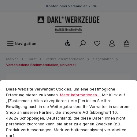
Kostenloser Versand ab 250€
Werkzeugleiste anzeigen
Navigation
Marken
Carat
Verbrauchsmaterialien
Sägeblätter
Verschiedene Steinmaterialien, universell
Cookie-Voreinstellungen
Diamant -Trennscheibe LASER
cookie.messageTextPage
Diese Website verwendet Cookies, um eine bestmögliche
STARTER UNIV Ø230x22,23mm
Erfahrung bieten zu können.
Mehr Informationen ...
Mit Klick auf
„[Zustimmen / Alles akzeptieren / etc.]“ erteilen Sie Ihre
Einwilligung auch in die Weitergabe über Ihr Verhalten in unserem
Shop an unseren Partner, die shopware AG (Ebbinghoff 10,
48624 Schöppingen, Deutschland), die diese Daten Ihnen nicht
persönlich zuordnen kann, sie aber zu eigenen Zwecken (z.B.
Produktverbesserungen, Marktverhaltensanalysen) verarbeiten
darf.