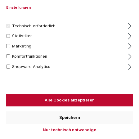
Einstellungen
Technisch erforderlich
Statistiken
Marketing
Komfortfunktionen
Shopware Analytics
51,52 €*
Inhalt:
1 Stück
Preise inkl. MwSt. zzgl. Versandkosten
Alle Cookies akzeptieren
Versandfertig in 7 Tagen, Lieferzeit 1-3 Tage
Außendurchmesser
Speichern
125 mm
230 mm
300 mm
Nur technisch notwendige
Bestellen Sie für weitere
250,00 €
und Sie erhalten