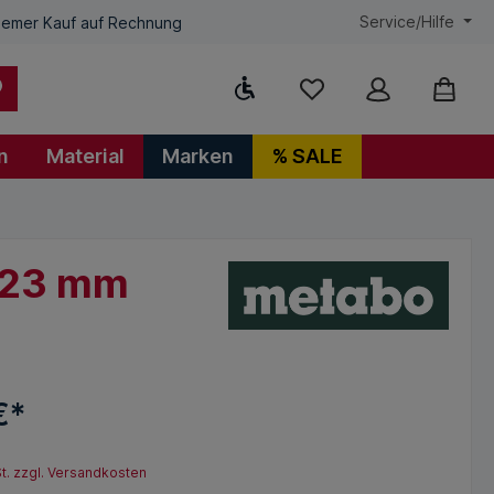
Service/Hilfe
emer Kauf auf Rechnung
Werkzeugleiste anzeigen
n
Material
Marken
% SALE
,23 mm
€*
St. zzgl. Versandkosten