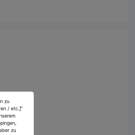
n zu
en / etc.]“
 unserem
pingen,
 aber zu