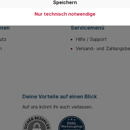
Speichern
Nur technisch notwendige
onen
Servicemenü
utz
Hilfe / Support
m
Versand- und Zahlungsb
Deine Vorteile auf einen Blick
Auf uns könnt ihr euch verlassen.