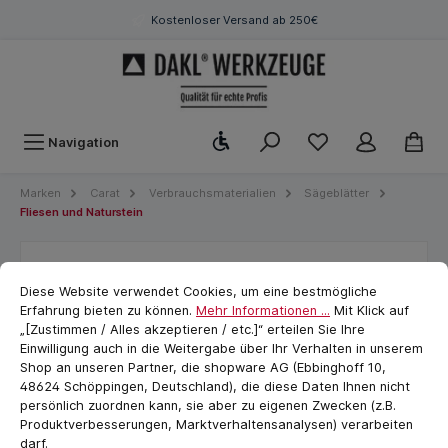
Kostenloser Versand ab 250€
Werkzeugleiste anzeigen
Navigation
Marken
Carat
Verbrauchsmaterialien
Sägeblätter
Fliesen und Naturstein
Cookie-Voreinstellungen
Diamant -Trennscheibe CLASSIC
cookie.messageTextPage
Diese Website verwendet Cookies, um eine bestmögliche
Multi 125x22,23 mm
Erfahrung bieten zu können.
Mehr Informationen ...
Mit Klick auf
„[Zustimmen / Alles akzeptieren / etc.]“ erteilen Sie Ihre
Einwilligung auch in die Weitergabe über Ihr Verhalten in unserem
Shop an unseren Partner, die shopware AG (Ebbinghoff 10,
48624 Schöppingen, Deutschland), die diese Daten Ihnen nicht
persönlich zuordnen kann, sie aber zu eigenen Zwecken (z.B.
Produktverbesserungen, Marktverhaltensanalysen) verarbeiten
darf.