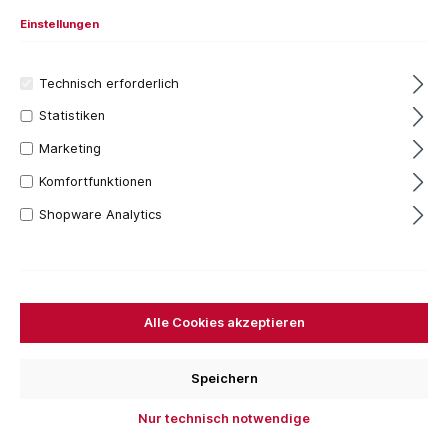
Einstellungen
Technisch erforderlich
Statistiken
Marketing
Komfortfunktionen
Shopware Analytics
24,94 €*
Inhalt:
1 Stück
Preise inkl. MwSt. zzgl. Versandkosten
Alle Cookies akzeptieren
Versandfertig in 7 Tagen, Lieferzeit 1-3 Tage
Außendurchmesser
Speichern
125 mm
350 mm
Nur technisch notwendige
Bestellen Sie für weitere
250,00 €
und Sie erhalten