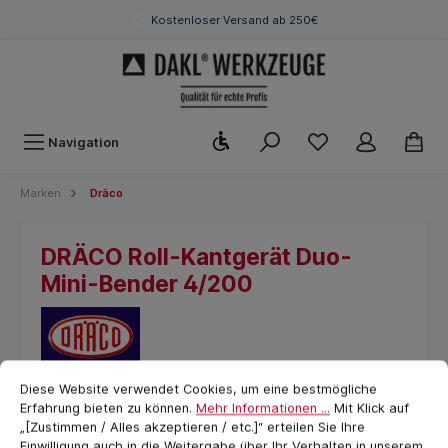
Kostenloser Versand ab 250€
Werkzeugleiste anzeigen
Navigation
Marken
Dräco
DRÄCO Roll-Kantgerät Duo-
Mini-Bender 4/200
Cookie-Voreinstellungen
cookie.messageTextPage
Diese Website verwendet Cookies, um eine bestmögliche
Erfahrung bieten zu können.
Mehr Informationen ...
Mit Klick auf
„[Zustimmen / Alles akzeptieren / etc.]“ erteilen Sie Ihre
Einwilligung auch in die Weitergabe über Ihr Verhalten in unserem