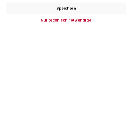
Speichern
In den Warenkorb
Nur technisch notwendige
Zum Merkzettel hinzufügen
Produktnummer:
DRA91562100
EAN:
4250959699848
Beschreibung
DRÄCO Roll-Kantgerät Duo-Mini-Bender 4/200 Duo-
Mini-Bender mit 4 Führungsrollen zum endlosen
Aufkanten langer Geraden, Aufka…
Mehr
Bewertungen