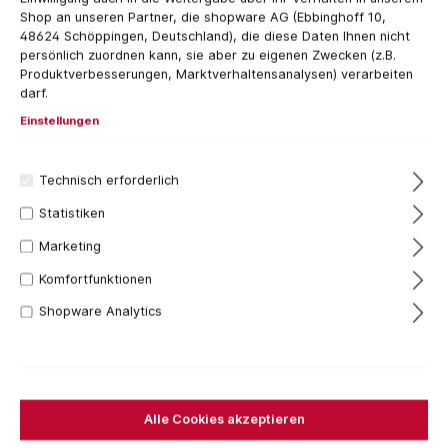
Shop an unseren Partner, die shopware AG (Ebbinghoff 10,
48624 Schöppingen, Deutschland), die diese Daten Ihnen nicht
persönlich zuordnen kann, sie aber zu eigenen Zwecken (z.B.
Produktverbesserungen, Marktverhaltensanalysen) verarbeiten
darf.
Einstellungen
Technisch erforderlich
Statistiken
1 Stück
Marketing
816,34 €*
Komfortfunktionen
Inhalt:
1 Stück
Preise inkl. MwSt. zzgl. Versandkosten
Shopware Analytics
Sofort verfügbar, Lieferzeit: 1-3 Tage
Für das aktuelle Produkt fallen keine Versandkosten
an.
Alle Cookies akzeptieren
Stück