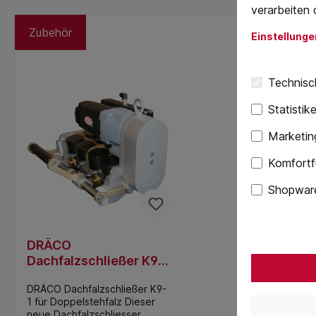
verarbeiten 
Zubehör
Einstellunge
Technisch
Statistik
Marketin
Komfortf
Shopware
DRÄCO
Dachfalzschließer K9-
1 für Doppelstehfalz
DRÄCO Dachfalzschließer K9-
1 für Doppelstehfalz Dieser
neue Dachfalzschliesser