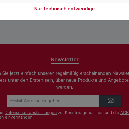
Nur technisch notwendige
Newsletter
 Sie jetzt einfach unseren regelmäßig erscheinenden Newslet
ets unter den Ersten sein, über neue Produkte und Angebote 
werden.
E-
Mail-
Adresse*
die
Datenschutzbestimmungen
zur Kenntnis genommen und die
AGB
nen einverstanden.