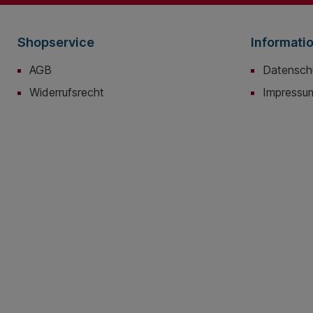
mm Arbeitsgeschwindigkeit
variabel: 5,5 -13 m/min.
weiche Übergänge bei Haften
Shopservice
Informati
und selbst bei
Querfalzüberlappungen durch
AGB
Datensch
den Einsatz der
Tellerfedertechnik (Gerät
Widerrufsrecht
Impressu
passt sich an die Stärke der
Falznaht an) variables
Andruck-Spannsystem K9-1-
ASS für optimalen Falzschluss
(optional) Tonnen- bzw.
bombierte Dächer in beiden
Falzsystemen werden ab
einem Radius von 1,2 m
geschlossen einsetzbar
mitten im Falz (nach
Vorschließung) und auch
herausnehmbar Aufschneiden
von Dachfalzen (Dach- und
Fassadensanierung) mittels
Aufschneiderollen K9-1-AR
(optional) die optionale
Kabelfernsteuerung K9-1-KF