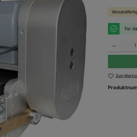
Versandfertig
Für da
Zum Merkze
Produktnu