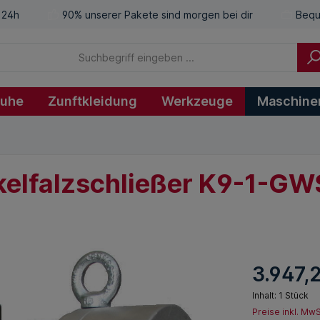
 24h
90% unserer Pakete sind morgen bei dir
Bequ
huhe
Zunftkleidung
Werkzeuge
Maschine
lfalzschließer K9-1-GWS
3.947,
Inhalt:
1 Stück
Preise inkl. Mw