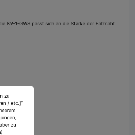
die K9-1-GWS passt sich an die Stärke der Falznaht
n zu
en / etc.]“
 unserem
pingen,
 aber zu
n)