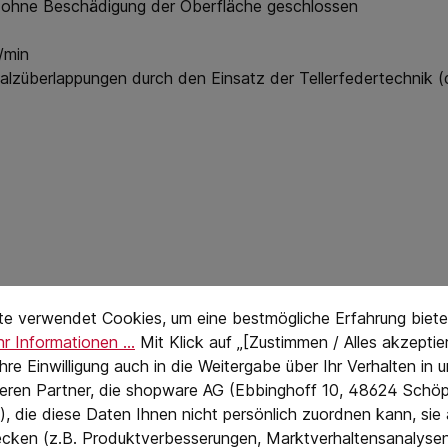
 ohne Beschädigung der Oberfläche geschlossen
/min
alzüberlappungen durch den Einsatz der Tellerfedertechnik (
stellungen
eTextPage
te verwendet Cookies, um eine bestmögliche Erfahrung biete
r Informationen ...
Mit Klick auf „[Zustimmen / Alles akzeptier
 Ihre Einwilligung auch in die Weitergabe über Ihr Verhalten in
eren Partner, die shopware AG (Ebbinghoff 10, 48624 Schöp
, die diese Daten Ihnen nicht persönlich zuordnen kann, sie
cken (z.B. Produktverbesserungen, Marktverhaltensanalyse