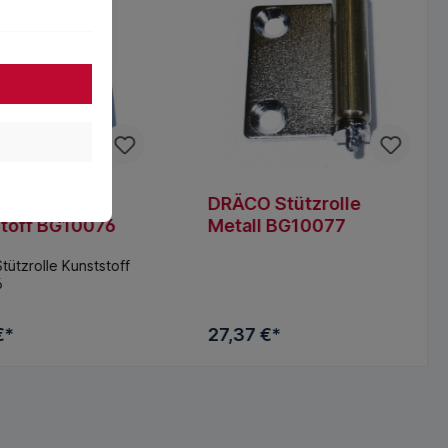
Stützrolle
DRÄCO Stützrolle
toff BG10076
Metall BG10077
ützrolle Kunststoff
6
€*
27,37 €*
den Warenkorb
In den Warenkorb