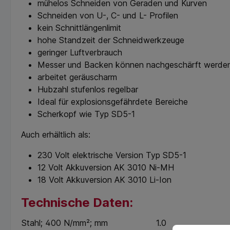
mühelos Schneiden von Geraden und Kurven
Schneiden von U-, C- und L- Profilen
kein Schnittlängenlimit
hohe Standzeit der Schneidwerkzeuge
geringer Luftverbrauch
Messer und Backen können nachgeschärft werd
arbeitet geräuscharm
Hubzahl stufenlos regelbar
Ideal für explosionsgefährdete Bereiche
Scherkopf wie Typ SD5-1
Auch erhältlich als:
230 Volt elektrische Version Typ SD5-1
12 Volt Akkuversion AK 3010 Ni-MH
18 Volt Akkuversion AK 3010 Li-Ion
Technische Daten:
Stahl; 400 N/mm²; mm
1.0
Cookie-Vorein