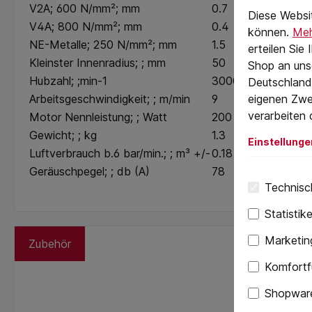
cookie.messag
V2A; 600 N/mm²; mm
0.7
Diese Websi
V4A; 800 N/mm²; mm
0.4
können.
Meh
NE-Metalle; 250 N/mm²; mm
1.5
erteilen Sie
Kleinster Innenradius; ; mm
50
Shop an uns
Hubzahl; ;min
-1
3000
Deutschland)
Arbeitsgeschwindigkeit; ; m/min
9
eigenen Zwe
verarbeiten 
Motor Nennleistung; ; Watt
200
Gewicht; ; kg
1.3
Einstellunge
Luftverbrauch b.6 bar/min.; ; m³ +/-
0.18
Geräuschpegel; ; db (A)
78
Technisch
Statistik
Marketin
Zubehör
Komfortf
Shopware