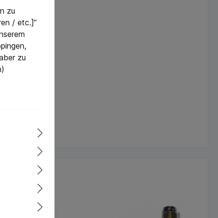
n zu
en / etc.]“
 unserem
pingen,
 aber zu
n)