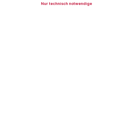
Nur technisch notwendige
Zum Merkzettel hinzufügen
Produktnummer:
DRA91545SET4
Beschreibung
DRÄCO Bender Set Nr. 4 Bleche schnell und genau
aufkanten. Auf der Baustelle oder in der Werkstatt.
EcO-Bender 3/200: Leicht…
Mehr
Bewertungen
Zubehör