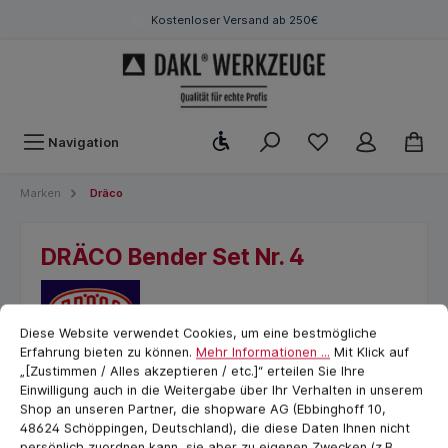
Kostenloser Versand ab 250€
Werkzeugleiste anzeigen
Navigation
Marken
Dräco
DRÄCO Bender Set Nr. 4
Cookie-Voreinstellungen
cookie.messageTextPage
Diese Website verwendet Cookies, um eine bestmögliche
Erfahrung bieten zu können.
Mehr Informationen ...
Mit Klick auf
„[Zustimmen / Alles akzeptieren / etc.]“ erteilen Sie Ihre
Einwilligung auch in die Weitergabe über Ihr Verhalten in unserem
Shop an unseren Partner, die shopware AG (Ebbinghoff 10,
48624 Schöppingen, Deutschland), die diese Daten Ihnen nicht
persönlich zuordnen kann, sie aber zu eigenen Zwecken (z.B.