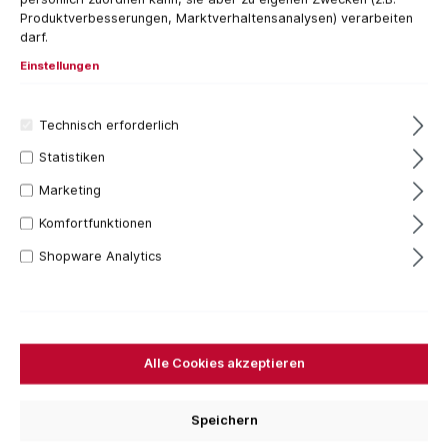
Produktverbesserungen, Marktverhaltensanalysen) verarbeiten
darf.
Einstellungen
Technisch erforderlich
Statistiken
Marketing
1.116,22 €*
Komfortfunktionen
Preise inkl. MwSt. zzgl. Versandkosten
Shopware Analytics
Versandfertig in 7 Tagen, Lieferzeit 1-3 Tage
Für das aktuelle Produkt fallen keine Versandkosten
an.
Alle Cookies akzeptieren
Speichern
In den Warenkorb