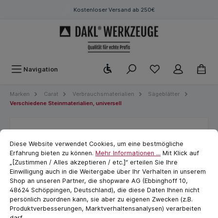
Kostenloser Versand ab 250€
Werkzeugleiste anzeigen
Navigation
Marken
Carat
Verbrauchsmaterialien
Sägeblätter
Verschiedene Steinmaterialien, universell
Carat Rohrschneider
Cookie-Voreinstellungen
cookie.messageTextPage
Diese Website verwendet Cookies, um eine bestmögliche
Ø125x22.23 TYPE CVP
Erfahrung bieten zu können.
Mehr Informationen ...
Mit Klick auf
„[Zustimmen / Alles akzeptieren / etc.]“ erteilen Sie Ihre
Einwilligung auch in die Weitergabe über Ihr Verhalten in unserem
Shop an unseren Partner, die shopware AG (Ebbinghoff 10,
48624 Schöppingen, Deutschland), die diese Daten Ihnen nicht
persönlich zuordnen kann, sie aber zu eigenen Zwecken (z.B.
Produktverbesserungen, Marktverhaltensanalysen) verarbeiten
darf.