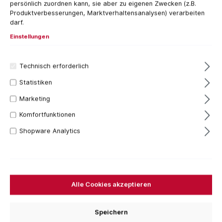
persönlich zuordnen kann, sie aber zu eigenen Zwecken (z.B.
Produktverbesserungen, Marktverhaltensanalysen) verarbeiten
darf.
Einstellungen
Technisch erforderlich
Statistiken
Marketing
Komfortfunktionen
22,97 €*
Shopware Analytics
Inhalt:
1 Stück
Preise inkl. MwSt. zzgl. Versandkosten
Versandfertig in 7 Tagen, Lieferzeit 1-3 Tage
Variante
Alle Cookies akzeptieren
M30 EXT x 1/2 Zoll G EXT
M30 EXT x 5/4 Zoll UNC INT
Speichern