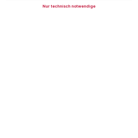
M30 EXT x NT-NASTROC
M30 INT x M16 EXT
Nur technisch notwendige
Bestellen Sie für weitere
250,00 €
und Sie erhalten
Ihre Bestellung versandkostenfrei.
Stück
In den Warenkorb
Zum Merkzettel hinzufügen
Produktnummer:
CAR-BC30400000
EAN:
8714452021088
Beschreibung
Bewertungen