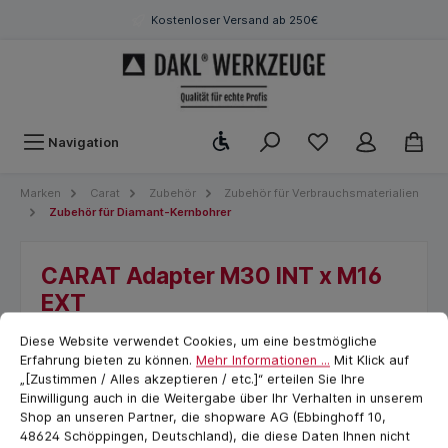
Kostenloser Versand ab 250€
Werkzeugleiste anzeigen
Navigation
Marken
Carat
Zubehör
Zubehör für Verbrauchsmaterialien
Zubehör für Diamant-Kernbohrer
CARAT Adapter M30 INT x M16
EXT
Cookie-Voreinstellungen
cookie.messageTextPage
Diese Website verwendet Cookies, um eine bestmögliche
Erfahrung bieten zu können.
Mehr Informationen ...
Mit Klick auf
„[Zustimmen / Alles akzeptieren / etc.]“ erteilen Sie Ihre
Einwilligung auch in die Weitergabe über Ihr Verhalten in unserem
Shop an unseren Partner, die shopware AG (Ebbinghoff 10,
48624 Schöppingen, Deutschland), die diese Daten Ihnen nicht