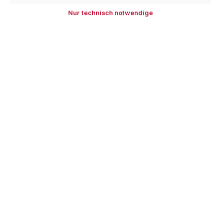
Nur technisch notwendige
In den Warenkorb
Zum Merkzettel hinzufügen
Produktnummer:
SW10208
EAN:
4251140213164
Beschreibung
Klasse Blechscherenset von Kiesel Idealschere 260
mm, rechtsschneidend - KIESEL geeignet zum
Schneiden von Alu- bis Chrom-Ni…
Mehr
Hersteller
Bewertungen