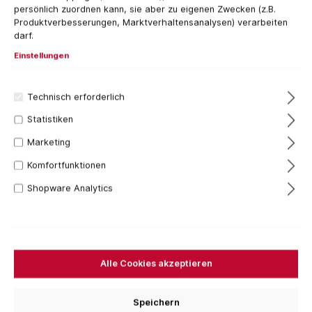
persönlich zuordnen kann, sie aber zu eigenen Zwecken (z.B.
Produktverbesserungen, Marktverhaltensanalysen) verarbeiten
darf.
Einstellungen
Technisch erforderlich
Statistiken
Marketing
9 Stück
Komfortfunktionen
84,88 €*
Inhalt:
3 Stück
(28,29 €* / 1 Stück)
Shopware Analytics
Preise inkl. MwSt. zzgl. Versandkosten
Sofort verfügbar, Lieferzeit: 1-3 Tage
Bestellen Sie für weitere
250,00 €
und Sie erhalten
Alle Cookies akzeptieren
Ihre Bestellung versandkostenfrei.
Set
Speichern