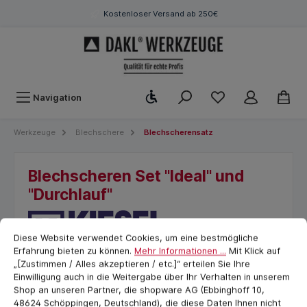
Kostenloser Versand ab 250€
Werkzeugleiste anzeigen
Navigation
Werkzeuge
Blechschere
Blechscherensatz
Blechscheren Set "Ideal" und
"Durchlauf"
Cookie-Voreinstellungen
cookie.messageTextPage
Diese Website verwendet Cookies, um eine bestmögliche
Erfahrung bieten zu können.
Mehr Informationen ...
Mit Klick auf
„[Zustimmen / Alles akzeptieren / etc.]“ erteilen Sie Ihre
Einwilligung auch in die Weitergabe über Ihr Verhalten in unserem
Shop an unseren Partner, die shopware AG (Ebbinghoff 10,
48624 Schöppingen, Deutschland), die diese Daten Ihnen nicht