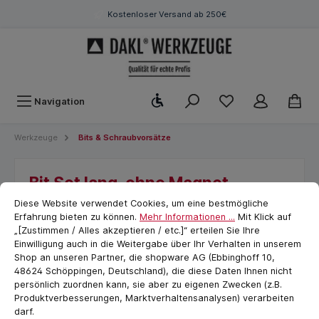
Kostenloser Versand ab 250€
Werkzeugleiste anzeigen
Navigation
Werkzeuge
Bits & Schraubvorsätze
Bit Set lang, ohne Magnet,
Cookie-Voreinstellungen
cookie.messageTextPage
5xTX30
Diese Website verwendet Cookies, um eine bestmögliche
Erfahrung bieten zu können.
Mehr Informationen ...
Mit Klick auf
„[Zustimmen / Alles akzeptieren / etc.]“ erteilen Sie Ihre
Einwilligung auch in die Weitergabe über Ihr Verhalten in unserem
Shop an unseren Partner, die shopware AG (Ebbinghoff 10,
48624 Schöppingen, Deutschland), die diese Daten Ihnen nicht
persönlich zuordnen kann, sie aber zu eigenen Zwecken (z.B.
Produktverbesserungen, Marktverhaltensanalysen) verarbeiten
darf.