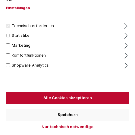
Einstellungen
Technisch erforderlich
Statistiken
Marketing
Komfortfunktionen
Shopware Analytics
14,82 €*
Inhalt:
1 Stück
Preise inkl. MwSt. zzgl. Versandkosten
Bestellen Sie für weitere
250,00 €
und Sie erhalten
Alle Cookies akzeptieren
Ihre Bestellung versandkostenfrei.
Stück
Speichern
Nur technisch notwendige
In den Warenkorb