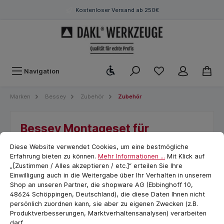
Kostenloser Versand ab 250€
Werkzeugleiste anzeigen
Navigation
Marken
Bessey
Zubehör
Zubehör
Bessey Montageset für
Cookie-Voreinstellungen
cookie.messageTextPage
Terrassendielen EZ-TD
Diese Website verwendet Cookies, um eine bestmögliche
Erfahrung bieten zu können.
Mehr Informationen ...
Mit Klick auf
„[Zustimmen / Alles akzeptieren / etc.]“ erteilen Sie Ihre
Einwilligung auch in die Weitergabe über Ihr Verhalten in unserem
Shop an unseren Partner, die shopware AG (Ebbinghoff 10,
48624 Schöppingen, Deutschland), die diese Daten Ihnen nicht
persönlich zuordnen kann, sie aber zu eigenen Zwecken (z.B.
Produktverbesserungen, Marktverhaltensanalysen) verarbeiten
darf.