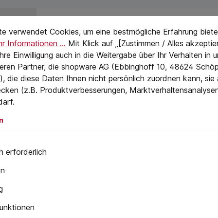
stellungen
en auch
eTextPage
te verwendet Cookies, um eine bestmögliche Erfahrung biete
r Informationen ...
Mit Klick auf „[Zustimmen / Alles akzeptier
 Ihre Einwilligung auch in die Weitergabe über Ihr Verhalten in
eren Partner, die shopware AG (Ebbinghoff 10, 48624 Schöp
, die diese Daten Ihnen nicht persönlich zuordnen kann, sie
cken (z.B. Produktverbesserungen, Marktverhaltensanalyse
darf.
n
 erforderlich
en
g
unktionen