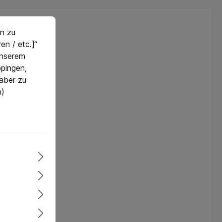
n zu
en / etc.]“
 unserem
pingen,
 aber zu
n)