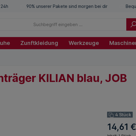
 24h
90% unserer Pakete sind morgen bei dir
Bequ
huhe
Zunftkleidung
Werkzeuge
Maschine
träger KILIAN blau, JOB
4 Stück
14,61 
Inhalt:
1 Stück