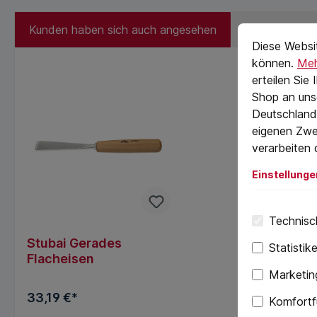
Cookie-Vorein
Kunden haben sich auch angesehen
Kunden kauft
cookie.messag
Diese Websi
können.
Meh
erteilen Sie
Shop an uns
Deutschland)
eigenen Zwe
verarbeiten 
Einstellunge
Technisch
Stubai Gerades
Statistik
Flacheisen
Marketin
33,19 €*
Komfortf