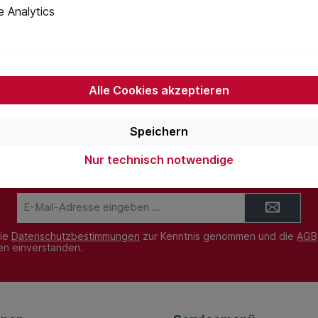
 Analytics
Alle Cookies akzeptieren
Newsletter
Speichern
 Sie jetzt einfach unseren regelmäßig erscheinenden Newslet
ets unter den Ersten sein, über neue Produkte und Angebote 
Nur technisch notwendige
werden.
E-
Mail-
Adresse*
die
Datenschutzbestimmungen
zur Kenntnis genommen und die
AGB
nen einverstanden.