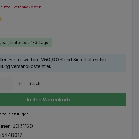
St. zzgl. Versandkosten
liche Bewertung von 5 von 5 Sternen
bar, Lieferzeit: 1-3 Tage
llen Sie für weitere
250,00 €
und Sie erhalten Ihre
llung versandkostenfrei.
Stück
In den Warenkorb
ttel hinzufügen
mmer:
JOB1120
45448017