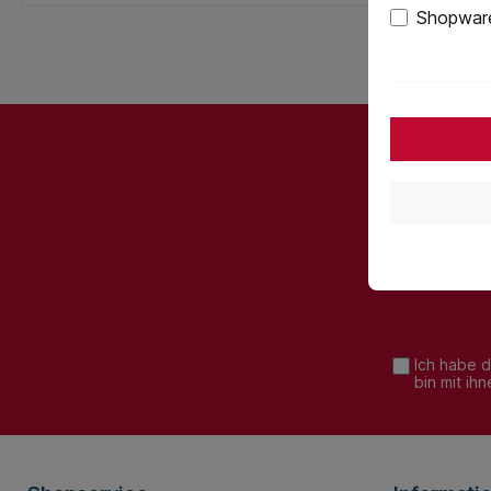
Shopware
Abonnieren
werden st
Ich habe 
bin mit ih