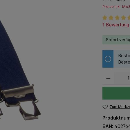
Preise inkl. Mw
Durchschnitt
1 Bewertung
Sofort verfüg
Beste
Beste
Zum Merkze
Produktnu
EAN:
40276