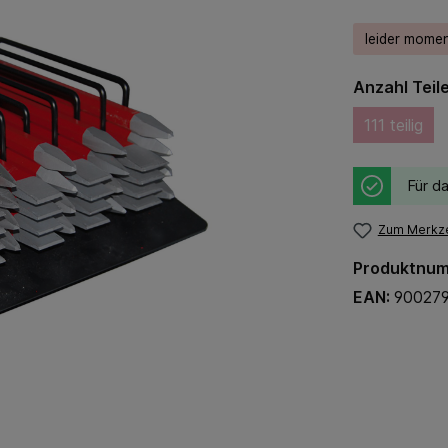
leider momen
Anzahl Teil
111 teilig
Für da
Zum Merkze
Produktnu
EAN:
90027