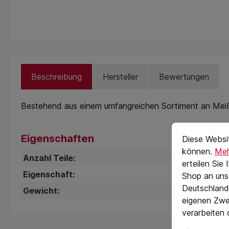
Beschreibung
Hersteller
Bewertungen
Bestehend aus einem umfangreichen Sortiment an Meiß
Cookie-Vorein
cookie.messag
Eigenschaften
Diese Websi
können.
Meh
Anzahl Teile:
111 
erteilen Sie
Eigenschaft:
55
Shop an uns
Deutschland)
Gewicht:
66
eigenen Zwe
verarbeiten 