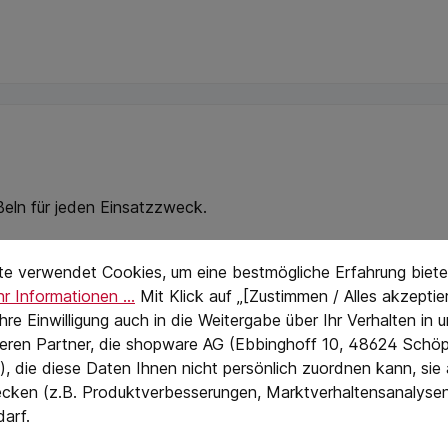
eln für jeden Einsatzzweck.
stellungen
eTextPage
te verwendet Cookies, um eine bestmögliche Erfahrung biete
r Informationen ...
Mit Klick auf „[Zustimmen / Alles akzeptier
teilig
 Ihre Einwilligung auch in die Weitergabe über Ihr Verhalten in
 HRC
eren Partner, die shopware AG (Ebbinghoff 10, 48624 Schöp
, die diese Daten Ihnen nicht persönlich zuordnen kann, sie
441 g
cken (z.B. Produktverbesserungen, Marktverhaltensanalyse
darf.