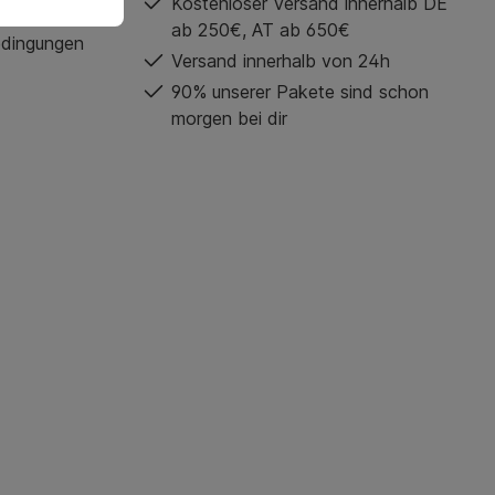
Kostenloser Versand innerhalb DE
ab 250€, AT ab 650€
edingungen
Versand innerhalb von 24h
90% unserer Pakete sind schon
morgen bei dir