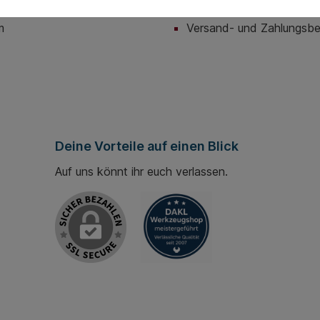
utz
Hilfe / Support
m
Versand- und Zahlungsb
Deine Vorteile auf einen Blick
Auf uns könnt ihr euch verlassen.