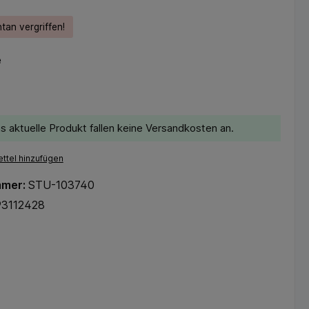
tan vergriffen!
e
s aktuelle Produkt fallen keine Versandkosten an.
ttel hinzufügen
mmer:
STU-103740
93112428