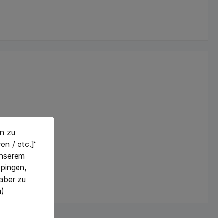
n zu
en / etc.]“
 unserem
pingen,
 aber zu
n)