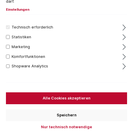
darf.
Einstellungen
Technisch erforderlich
Statistiken
Marketing
Komfortfunktionen
Shopware Analytics
20+ Stück
9,63 €*
Inhalt:
1 Stück
Preise inkl. MwSt. zzgl. Versandkosten
Alle Cookies akzeptieren
Durchschnittliche Bewertung von 5 von 5 Sternen
1 Bewertung
Speichern
Sofort verfügbar, Lieferzeit: 1-3 Tage
Nur technisch notwendige