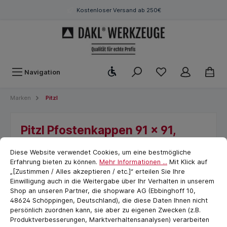
Kostenloser Versand ab 250€
Werkzeugleiste anzeigen
Navigation
Marken
Pitzl
Pitzl Pfostenkappen 91 x 91,
Cookie-Voreinstellungen
grün, flach, Dekor und Schutz für
cookie.messageTextPage
Diese Website verwendet Cookies, um eine bestmögliche
Kantholzpfosten
Erfahrung bieten zu können.
Mehr Informationen ...
Mit Klick auf
„[Zustimmen / Alles akzeptieren / etc.]“ erteilen Sie Ihre
Einwilligung auch in die Weitergabe über Ihr Verhalten in unserem
Shop an unseren Partner, die shopware AG (Ebbinghoff 10,
48624 Schöppingen, Deutschland), die diese Daten Ihnen nicht
persönlich zuordnen kann, sie aber zu eigenen Zwecken (z.B.
Produktverbesserungen, Marktverhaltensanalysen) verarbeiten