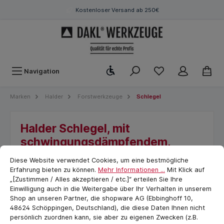
Kostenloser Versand ab 250€
Werkzeugleiste anzeigen
Navigation
Marken
Halder
Forstwerkzeuge
Schlegel
Halder Schlegel, mit
schwingungsdämpfendem,
Cookie-Voreinstellungen
cookie.messageTextPage
ergonomisch geformtem und
Diese Website verwendet Cookies, um eine bestmögliche
lackiertem Hickorystiel | D=80
Erfahrung bieten zu können.
Mehr Informationen ...
Mit Klick auf
mm / Gewicht=3600 g |
„[Zustimmen / Alles akzeptieren / etc.]“ erteilen Sie Ihre
Einwilligung auch in die Weitergabe über Ihr Verhalten in unserem
3366.0S3
Shop an unseren Partner, die shopware AG (Ebbinghoff 10,
48624 Schöppingen, Deutschland), die diese Daten Ihnen nicht
persönlich zuordnen kann, sie aber zu eigenen Zwecken (z.B.