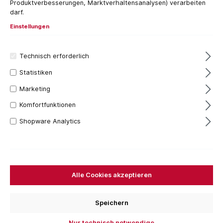
Produktverbesserungen, Marktverhaltensanalysen) verarbeiten
darf.
Einstellungen
Technisch erforderlich
Statistiken
Marketing
Komfortfunktionen
Shopware Analytics
156,73 €*
Inhalt:
1 Stück
Alle Cookies akzeptieren
Preise inkl. MwSt. zzgl. Versandkosten
Versandfertig in 7 Tagen, Lieferzeit 1-3 Tage
Speichern
Nennmaß
Nur technisch notwendige