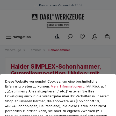
Kostenloser Versand ab 250€
Werkzeugleiste anzeigen
Navigation
Werkzeuge
Hämmer
Schonhammer
Halder SIMPLEX-Schonhammer,
Gummikomposition / Nylon; mit
Cookie-Voreinstellungen
cookie.messageTextPage
Tempergussgehäuse und
Diese Website verwendet Cookies, um eine bestmögliche
hochwertigem Holzstiel | D=50
Erfahrung bieten zu können.
Mehr Informationen ...
Mit Klick auf
„[Zustimmen / Alles akzeptieren / etc.]“ erteilen Sie Ihre
mm | 3028.050
Einwilligung auch in die Weitergabe über Ihr Verhalten in unserem
Shop an unseren Partner, die shopware AG (Ebbinghoff 10,
48624 Schöppingen, Deutschland), die diese Daten Ihnen nicht
persönlich zuordnen kann, sie aber zu eigenen Zwecken (z.B.
Produktverbesserungen, Marktverhaltensanalysen) verarbeiten