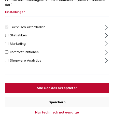
darf.
Einstellungen
Technisch erforderlich
Statistiken
Marketing
Komfortfunktionen
Shopware Analytics
40,77 €*
Inhalt:
1 Stück
Preise inkl. MwSt. zzgl. Versandkosten
Alle Cookies akzeptieren
Versandfertig in 7 Tagen, Lieferzeit 1-3 Tage
Speichern
Nennmaß
D=30 mm
D=40 mm
D=50 mm
D=60 mm
Nur technisch notwendige