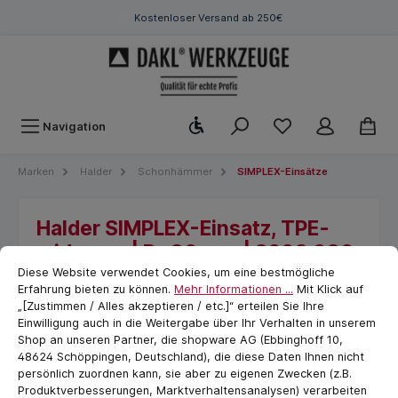
Kostenloser Versand ab 250€
Werkzeugleiste anzeigen
Navigation
Marken
Halder
Schonhämmer
SIMPLEX-Einsätze
Halder SIMPLEX-Einsatz, TPE-
mid, grau | D=30 mm | 3203.030
Cookie-Voreinstellungen
cookie.messageTextPage
Diese Website verwendet Cookies, um eine bestmögliche
Erfahrung bieten zu können.
Mehr Informationen ...
Mit Klick auf
„[Zustimmen / Alles akzeptieren / etc.]“ erteilen Sie Ihre
Einwilligung auch in die Weitergabe über Ihr Verhalten in unserem
Shop an unseren Partner, die shopware AG (Ebbinghoff 10,
48624 Schöppingen, Deutschland), die diese Daten Ihnen nicht
persönlich zuordnen kann, sie aber zu eigenen Zwecken (z.B.
Produktverbesserungen, Marktverhaltensanalysen) verarbeiten