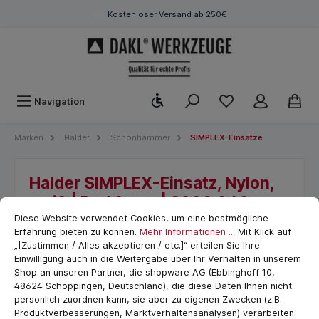
Kostenloser Versand ab 250€
Werkzeugleiste anzeigen
Navigation
Marken
Halder
Schonhämmer
SIMPLEX-Einsätze
Halder SIMPLEX-Einsatz, Nylon,
weiß | D=40 mm | 3208.040
Cookie-Voreinstellungen
cookie.messageTextPage
Diese Website verwendet Cookies, um eine bestmögliche
Erfahrung bieten zu können.
Mehr Informationen ...
Mit Klick auf
„[Zustimmen / Alles akzeptieren / etc.]“ erteilen Sie Ihre
Einwilligung auch in die Weitergabe über Ihr Verhalten in unserem
Shop an unseren Partner, die shopware AG (Ebbinghoff 10,
48624 Schöppingen, Deutschland), die diese Daten Ihnen nicht
persönlich zuordnen kann, sie aber zu eigenen Zwecken (z.B.
Produktverbesserungen, Marktverhaltensanalysen) verarbeiten