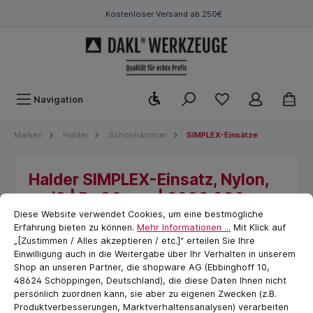
Kostenloser Versand ab 250€
Werkzeugleiste anzeigen
Navigation
Marken
Halder
Schonhämmer
SIMPLEX-Einsätze
Halder SIMPLEX-Einsatz, Nylon,
weiß | D=30 mm | 3208.030
Cookie-Voreinstellungen
cookie.messageTextPage
Diese Website verwendet Cookies, um eine bestmögliche
Erfahrung bieten zu können.
Mehr Informationen ...
Mit Klick auf
„[Zustimmen / Alles akzeptieren / etc.]“ erteilen Sie Ihre
Einwilligung auch in die Weitergabe über Ihr Verhalten in unserem
Shop an unseren Partner, die shopware AG (Ebbinghoff 10,
48624 Schöppingen, Deutschland), die diese Daten Ihnen nicht
persönlich zuordnen kann, sie aber zu eigenen Zwecken (z.B.
Produktverbesserungen, Marktverhaltensanalysen) verarbeiten