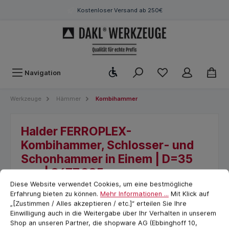
Kostenloser Versand ab 250€
Werkzeugleiste anzeigen
Navigation
Werkzeuge
Hämmer
Kombihammer
Halder FERROPLEX-
Kombihammer, Schlosser- und
Schonhammer in Einem | D=35
mm | 3677.035
Cookie-Voreinstellungen
cookie.messageTextPage
Diese Website verwendet Cookies, um eine bestmögliche
Erfahrung bieten zu können.
Mehr Informationen ...
Mit Klick auf
„[Zustimmen / Alles akzeptieren / etc.]“ erteilen Sie Ihre
Einwilligung auch in die Weitergabe über Ihr Verhalten in unserem
Shop an unseren Partner, die shopware AG (Ebbinghoff 10,