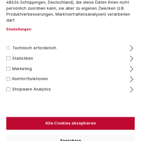
48624 Schöppingen, Deutschland), die diese Daten Ihnen nicht
persönlich zuordnen kann, sie aber zu eigenen Zwecken (z.B.
Produktverbesserungen, Marktverhaltensanalysen) verarbeiten
darf.
Einstellungen
Technisch erforderlich
Statistiken
Marketing
Komfortfunktionen
32,77 €*
Inhalt:
1 Stück
Shopware Analytics
Preise inkl. MwSt. zzgl. Versandkosten
Versandfertig in 7 Tagen, Lieferzeit 1-3 Tage
Nennmaß
Alle Cookies akzeptieren
D=30 mm
D=35 mm
Speichern