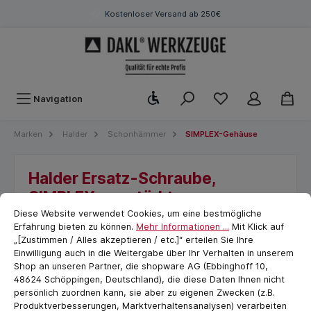
Kostenloser Versand ab 250€
Werkzeugleiste anzeigen
Navigation
Marken
Halder
Schonhämmer
SIMPLEX-Gehäuse
Halder Ersatz-Schraube,
SIMPLEX-verstärktes
Cookie-Voreinstellungen
cookie.messageTextPage
Tempergussgehäuse | D=30 mm
Diese Website verwendet Cookies, um eine bestmögliche
Erfahrung bieten zu können.
Mehr Informationen ...
Mit Klick auf
| 3711.039
„[Zustimmen / Alles akzeptieren / etc.]“ erteilen Sie Ihre
Einwilligung auch in die Weitergabe über Ihr Verhalten in unserem
Shop an unseren Partner, die shopware AG (Ebbinghoff 10,
48624 Schöppingen, Deutschland), die diese Daten Ihnen nicht
persönlich zuordnen kann, sie aber zu eigenen Zwecken (z.B.
Produktverbesserungen, Marktverhaltensanalysen) verarbeiten