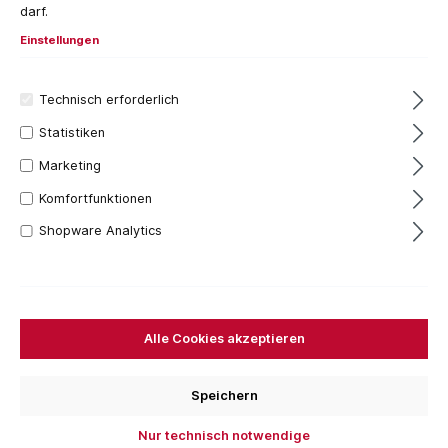
darf.
Einstellungen
Technisch erforderlich
Statistiken
Marketing
Komfortfunktionen
Shopware Analytics
2,52 €*
Inhalt:
1 Stück
Preise inkl. MwSt. zzgl. Versandkosten
Alle Cookies akzeptieren
Versandfertig in 7 Tagen, Lieferzeit 1-3 Tage
Nennmaß
Speichern
D=30 mm
D=40 mm
D=50 mm
D=60 mm
Nur technisch notwendige
D=80 mm