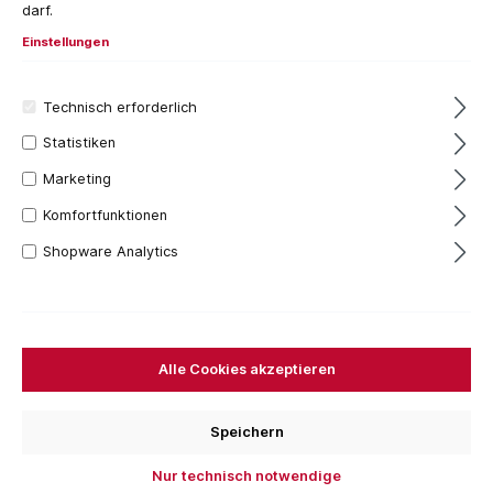
darf.
Einstellungen
Technisch erforderlich
Statistiken
Marketing
Komfortfunktionen
Shopware Analytics
3,58 €*
Inhalt:
1 Stück
Preise inkl. MwSt. zzgl. Versandkosten
Versandfertig in 7 Tagen, Lieferzeit 1-3 Tage
Alle Cookies akzeptieren
Nennmaß
D=30 mm
D=40 mm
D=50 mm
D=60 mm
Speichern
D=80 mm
D=100 mm
D=125 mm
Nur technisch notwendige