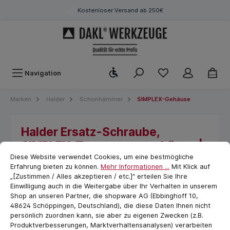
Kostenloser Versand ab 250€
Werkzeugleiste anzeigen
Navigation
Marken
Halder
Schonhämmer
SIMPLEX-Gehäuse
Halder Ersatz-Schraube,
SIMPLEX-Tempergussgehäuse |
Cookie-Voreinstellungen
cookie.messageTextPage
D=50 mm | 3011.059
Diese Website verwendet Cookies, um eine bestmögliche
Erfahrung bieten zu können.
Mehr Informationen ...
Mit Klick auf
„[Zustimmen / Alles akzeptieren / etc.]“ erteilen Sie Ihre
Einwilligung auch in die Weitergabe über Ihr Verhalten in unserem
Shop an unseren Partner, die shopware AG (Ebbinghoff 10,
48624 Schöppingen, Deutschland), die diese Daten Ihnen nicht
persönlich zuordnen kann, sie aber zu eigenen Zwecken (z.B.
Produktverbesserungen, Marktverhaltensanalysen) verarbeiten