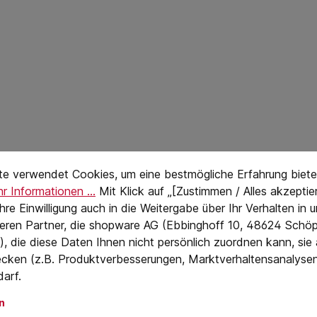
stellungen
eTextPage
te verwendet Cookies, um eine bestmögliche Erfahrung biete
r Informationen ...
Mit Klick auf „[Zustimmen / Alles akzeptier
 Ihre Einwilligung auch in die Weitergabe über Ihr Verhalten in
eren Partner, die shopware AG (Ebbinghoff 10, 48624 Schöp
, die diese Daten Ihnen nicht persönlich zuordnen kann, sie
cken (z.B. Produktverbesserungen, Marktverhaltensanalyse
darf.
n