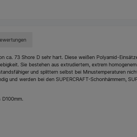
ewertungen
 von ca. 73 Shore D sehr hart. Diese weißen Polyamid-Einsät
lebigkeit. Sie bestehen aus extrudiertem, extrem homogenem M
standsfähiger und splittern selbst bei Minustemperaturen nich
ständig und werden bei den SUPERCRAFT-Schonhämmern, S
is D100mm.