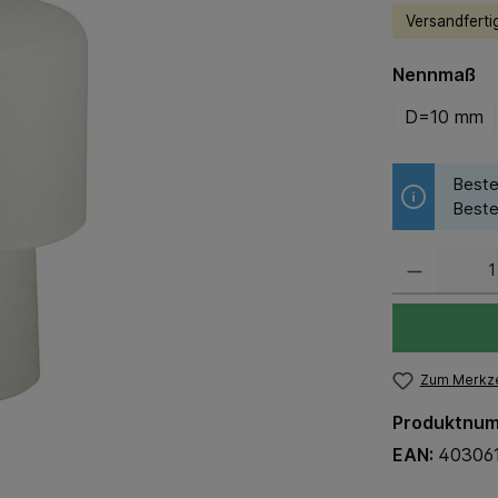
Versandfertig
Nennmaß
D=10 mm
Beste
Beste
Zum Merkze
Produktnu
EAN:
40306