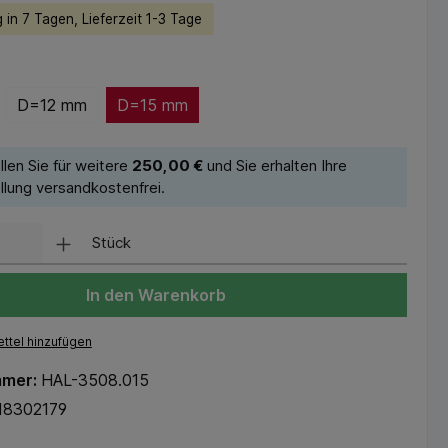
 in 7 Tagen, Lieferzeit 1-3 Tage
D=12 mm
D=15 mm
llen Sie für weitere
250,00 €
und Sie erhalten Ihre
llung versandkostenfrei.
Stück
In den Warenkorb
ttel hinzufügen
mmer:
HAL-3508.015
18302179