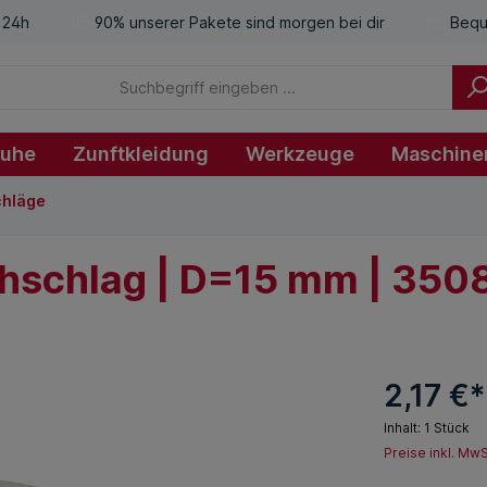
 24h
90% unserer Pakete sind morgen bei dir
Bequ
huhe
Zunftkleidung
Werkzeuge
Maschine
chläge
chschlag | D=15 mm | 350
2,17 €*
Inhalt:
1 Stück
Preise inkl. Mw