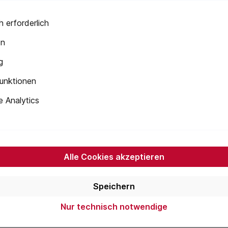
 erforderlich
en
g
eralien
unktionen
 Analytics
sition 65 Stoffe
-Stoffe
Alle Cookies akzeptieren
Speichern
Nur technisch notwendige