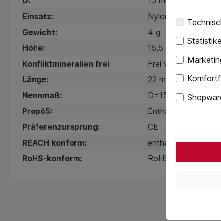
D:
15 mm
Einsatz:
Nylon, weiß
Technisch
Gewicht:
4 g
Statistik
Höhe:
15,5 mm
Marketin
Konfliktmineralien frei:
Frei von Konfliktmin
Komfortf
Länge:
22 mm
Nennmaß:
D=15 mm
Shopware
Prop65:
Enthält keine Propo
Präferenzursprung:
CE
REACH konform:
enthält keine SVHC
RoHS-konform:
RoHS-konform