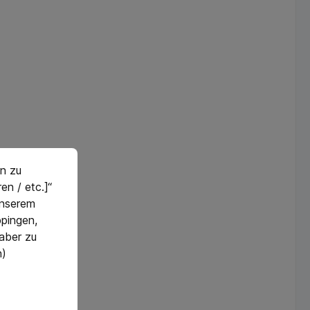
n zu
en / etc.]“
 unserem
pingen,
 aber zu
n)