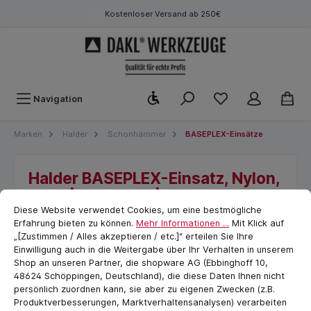
Kostenloser Versand ab 250€
Werkzeugleiste anzeigen
Navigation
Marken
Halder
Schonhämmer
BASEPLEX-Einsätze
Halder BASEPLEX-Einsatz, Nylon,
weiß | D=25 mm | 3988.025
Cookie-Voreinstellungen
cookie.messageTextPage
Diese Website verwendet Cookies, um eine bestmögliche
Erfahrung bieten zu können.
Mehr Informationen ...
Mit Klick auf
„[Zustimmen / Alles akzeptieren / etc.]“ erteilen Sie Ihre
Einwilligung auch in die Weitergabe über Ihr Verhalten in unserem
Shop an unseren Partner, die shopware AG (Ebbinghoff 10,
48624 Schöppingen, Deutschland), die diese Daten Ihnen nicht
persönlich zuordnen kann, sie aber zu eigenen Zwecken (z.B.
Produktverbesserungen, Marktverhaltensanalysen) verarbeiten