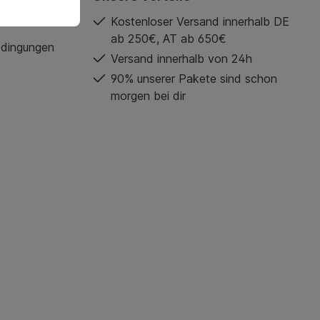
Kostenloser Versand innerhalb DE
ab 250€, AT ab 650€
edingungen
Versand innerhalb von 24h
90% unserer Pakete sind schon
morgen bei dir