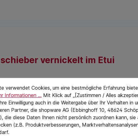
chieber vernickelt im Etui
stellungen
eTextPage
te verwendet Cookies, um eine bestmögliche Erfahrung biete
r Informationen ...
Mit Klick auf „[Zustimmen / Alles akzeptier
 Ihre Einwilligung auch in die Weitergabe über Ihr Verhalten in
eren Partner, die shopware AG (Ebbinghoff 10, 48624 Schöp
, die diese Daten Ihnen nicht persönlich zuordnen kann, sie
cken (z.B. Produktverbesserungen, Marktverhaltensanalyse
darf.