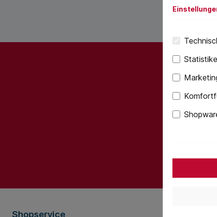
Einstellunge
Technisch
Statistik
Marketin
Abonnieren
Komfortf
werden st
Shopware
Ich habe 
bin mit ih
Shopservice
Informati