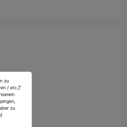
n zu
en / etc.]“
 unserem
pingen,
 aber zu
n)