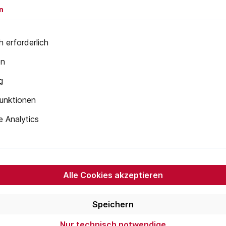
n
 erforderlich
en
Newsletter
g
 Sie jetzt einfach unseren regelmäßig erscheinenden Newslet
unktionen
ets unter den Ersten sein, über neue Produkte und Angebote 
 Analytics
werden.
E-
Mail-
Adresse*
die
Datenschutzbestimmungen
zur Kenntnis genommen und die
AGB
nen einverstanden.
Alle Cookies akzeptieren
Speichern
onen
Servicemenü
Nur technisch notwendige