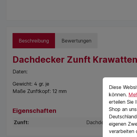
Beschreibung
Bewertungen
Dachdecker Zunft Krawattens
Daten:
Cookie-Vorein
cookie.messag
Gewicht: 4 gr. je
Diese Websi
Maße Zunftkopf: 12 mm
können.
Meh
erteilen Sie
Shop an uns
Eigenschaften
Deutschland)
Zunft:
Dachdecker
eigenen Zwe
verarbeiten 