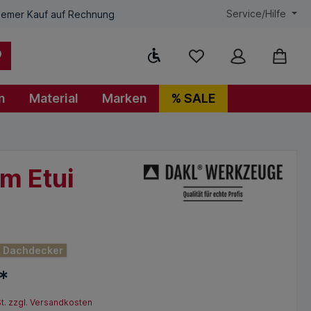
Service/Hilfe
emer Kauf auf Rechnung
Werkzeugleiste anzeigen
n
Material
Marken
% SALE
m Etui
Dachdecker
*
St. zzgl. Versandkosten