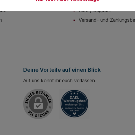
utz
Hilfe / Support
m
Versand- und Zahlungsb
Deine Vorteile auf einen Blick
Auf uns könnt ihr euch verlassen.