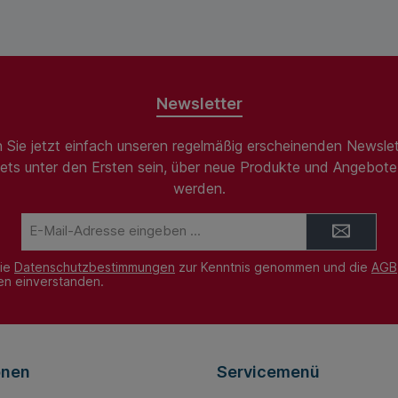
;mm 800
;kg 1500
160 Kapazität; ;kg
lichen
Coilbreite, max.;
1500 Coilbreite,
en. Der
;mm 1000 Coil-
max.; ;mm 1000
Innendurchmesse
erschluss
r; ;mm 250-515
t sofort
lt den Coil
Newsletter
 zusammen.
ische
.
 Sie jetzt einfach unseren regelmäßig erscheinenden Newslet
ets unter den Ersten sein, über neue Produkte und Angebote 
ite; ;
werden.
t
kg 0,1
E-
Mail-
Adresse*
die
Datenschutzbestimmungen
zur Kenntnis genommen und die
AGB
nen einverstanden.
onen
Servicemenü