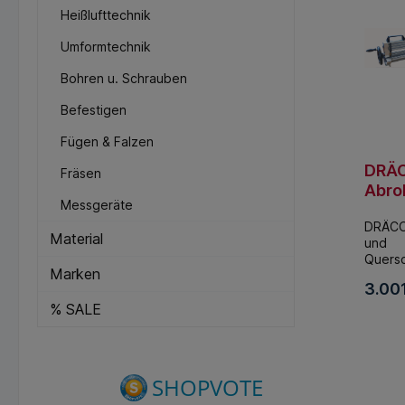
Heißlufttechnik
Umformtechnik
Bohren u. Schrauben
Befestigen
Fügen & Falzen
DRÄ
Fräsen
Abrol
Messgeräte
Quer
DRÄCO 
eein
Material
und
K1-1
Quersc
K1-C
Marken
ichtun
3.001
AQ fü
% SALE
Die Ab
Quersc
In 
ichtung
jeden
Coilwa
zum A