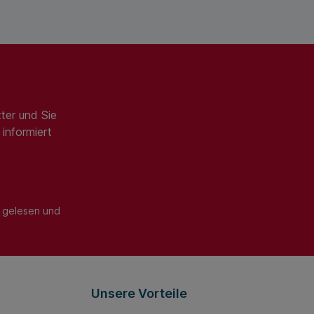
Kapazität; ;kg
max.; ;mm 1250
1200 Coilbreite,
max.; ;mm 1250
Coil-
Innendurchmesse
r; ;mm 360-650
ter und Sie
informiert
gelesen und
Unsere Vorteile