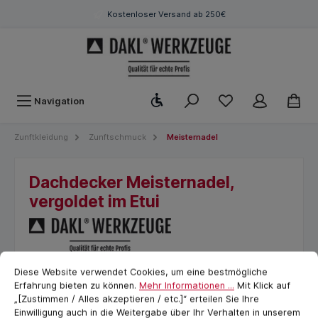
Kostenloser Versand ab 250€
Werkzeugleiste anzeigen
Navigation
Zunftkleidung
Zunftschmuck
Meisternadel
Dachdecker Meisternadel,
vergoldet im Etui
Cookie-Voreinstellungen
cookie.messageTextPage
Diese Website verwendet Cookies, um eine bestmögliche
Erfahrung bieten zu können.
Mehr Informationen ...
Mit Klick auf
„[Zustimmen / Alles akzeptieren / etc.]“ erteilen Sie Ihre
Einwilligung auch in die Weitergabe über Ihr Verhalten in unserem