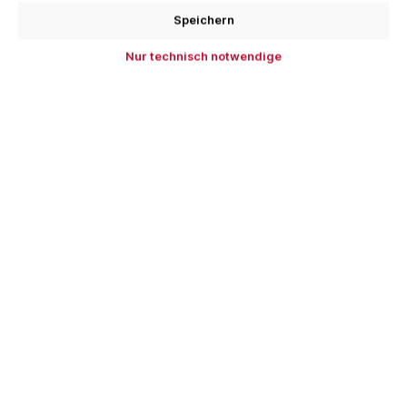
In den Warenkorb
Speichern
Nur technisch notwendige
Zum Merkzettel hinzufügen
Produktnummer:
HA001.Da
Beschreibung
Dachdecker Meisternadel, vergoldet im Etui
Traditionelle Dachdecker Anstecknadel - Meisternadel
aus vergoldetem Messing In…
Mehr
Bewertungen
Kunden haben sich auch angesehen