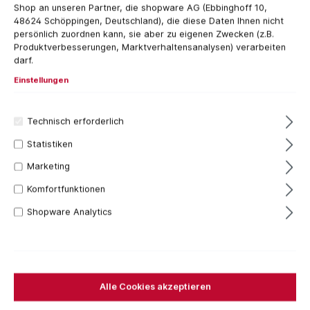
Shop an unseren Partner, die shopware AG (Ebbinghoff 10,
48624 Schöppingen, Deutschland), die diese Daten Ihnen nicht
persönlich zuordnen kann, sie aber zu eigenen Zwecken (z.B.
Produktverbesserungen, Marktverhaltensanalysen) verarbeiten
darf.
Einstellungen
Technisch erforderlich
Statistiken
9 Stück
Dachdecker
Marketing
23,22 €*
Preise inkl. MwSt. zzgl. Versandkosten
Komfortfunktionen
Shopware Analytics
Sofort verfügbar, Lieferzeit: 1-3 Tage
Bestellen Sie für weitere
250,00 €
und Sie erhalten
Ihre Bestellung versandkostenfrei.
Alle Cookies akzeptieren
Set