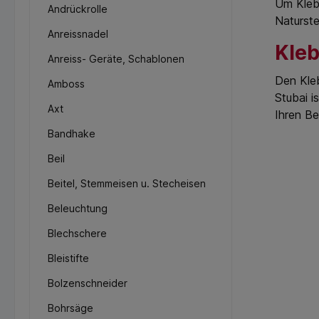
Um Klebe
Andrückrolle
Naturste
Anreissnadel
Kleb
Anreiss- Geräte, Schablonen
Den Kleb
Amboss
Stubai i
Axt
Ihren B
Bandhake
Beil
Beitel, Stemmeisen u. Stecheisen
Beleuchtung
Blechschere
Bleistifte
Bolzenschneider
Bohrsäge