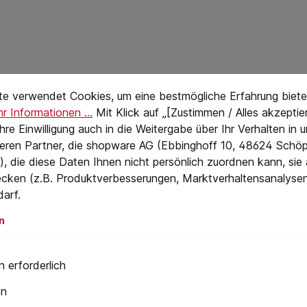
stellungen
eTextPage
te verwendet Cookies, um eine bestmögliche Erfahrung biete
r Informationen ...
Mit Klick auf „[Zustimmen / Alles akzeptier
 Ihre Einwilligung auch in die Weitergabe über Ihr Verhalten in
eren Partner, die shopware AG (Ebbinghoff 10, 48624 Schöp
, die diese Daten Ihnen nicht persönlich zuordnen kann, sie
cken (z.B. Produktverbesserungen, Marktverhaltensanalyse
darf.
n
 erforderlich
en