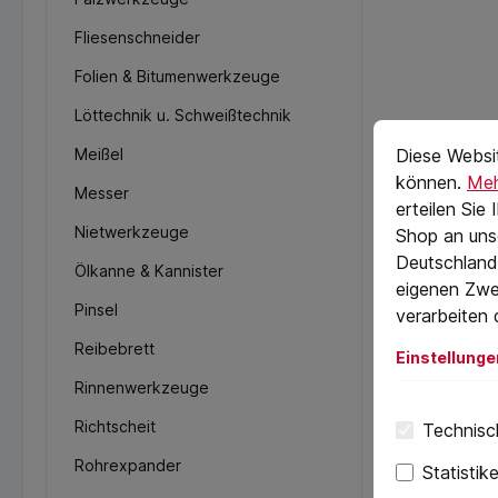
Fliesenschneider
Folien & Bitumenwerkzeuge
Löttechnik u. Schweißtechnik
Cookie-Vorein
cookie.messag
Meißel
Diese Websi
können.
Meh
Messer
erteilen Sie
Nietwerkzeuge
Shop an uns
Deutschland)
Ölkanne & Kannister
eigenen Zwe
Pinsel
verarbeiten 
Reibebrett
Einstellunge
Rinnenwerkzeuge
Richtscheit
Technisch
Rohrexpander
Statistik