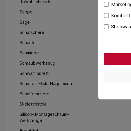
Rohrabschneider
Marketin
Sappel
Komfortf
Säge
Shopware
Schafschere
Schaufel
Schmiege
Schraubwerkzeug
Schwammbrett
Schiefer- Flick- Nageleisen
Schieferschere
Skelettpistole
Silikon- Montageschaum-
Werkzeuge
Spachtel