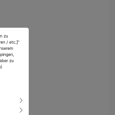
n zu
en / etc.]“
 unserem
pingen,
 aber zu
n)