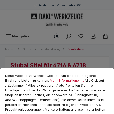
Kostenloser Versand ab 250€
Werkzeugleiste anzeigen
Navigation
Marken
Stubai
Forstwerkzeug
Ersatzstiele
Stubai Stiel für 6716 & 6718
Cookie-Voreinstellungen
cookie.messageTextPage
Astbeil / Putzhacke 600 mm
Diese Website verwendet Cookies, um eine bestmögliche
Erfahrung bieten zu können.
Mehr Informationen ...
Mit Klick auf
„[Zustimmen / Alles akzeptieren / etc.]“ erteilen Sie Ihre
Einwilligung auch in die Weitergabe über Ihr Verhalten in unserem
Shop an unseren Partner, die shopware AG (Ebbinghoff 10,
48624 Schöppingen, Deutschland), die diese Daten Ihnen nicht
persönlich zuordnen kann, sie aber zu eigenen Zwecken (z.B.
Produktverbesserungen, Marktverhaltensanalysen) verarbeiten