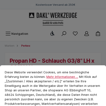
Kostenloser Versand ab 250€
Werkzeugleiste anzeigen
Navigation
Marken
Perkeo
Propan HD - Schlauch G3/8" LH x
G3/8" LH
Cookie-Voreinstellungen
cookie.messageTextPage
Diese Website verwendet Cookies, um eine bestmögliche
Erfahrung bieten zu können.
Mehr Informationen ...
Mit Klick auf
„[Zustimmen / Alles akzeptieren / etc.]“ erteilen Sie Ihre
Einwilligung auch in die Weitergabe über Ihr Verhalten in unserem
Shop an unseren Partner, die shopware AG (Ebbinghoff 10,
48624 Schöppingen, Deutschland), die diese Daten Ihnen nicht
persönlich zuordnen kann, sie aber zu eigenen Zwecken (z.B.
Produktverbesserungen, Marktverhaltensanalysen) verarbeiten