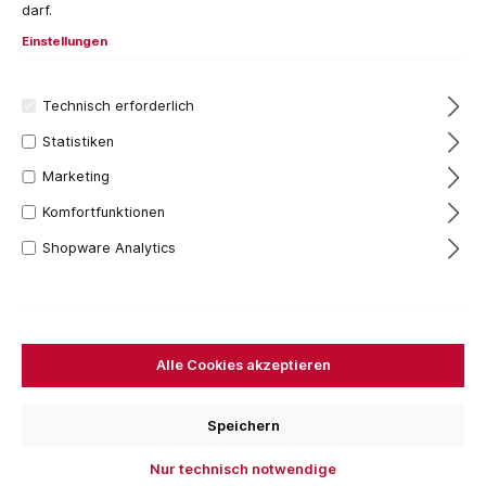
darf.
Einstellungen
Technisch erforderlich
Statistiken
Marketing
Komfortfunktionen
20+ Stück
Shopware Analytics
27,38 €*
Preise inkl. MwSt. zzgl. Versandkosten
Sofort verfügbar, Lieferzeit: 1-3 Tage
Alle Cookies akzeptieren
Farbe
2,5 Meter
3,0 Meter
5 Meter
10 Meter
Speichern
20 Meter
Nur technisch notwendige